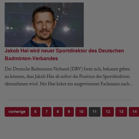
Jakob Høi wird neuer Sportdirektor des Deutschen
Badminton-Verbandes
Der Deutsche Badminton-Verband (DBV) freut sich, bekannt geben
zu können, dass Jakob Høi ab sofort die Position des Sportdirektors
übernehmen wird. Mit Høi kehrt ein ausgewiesener Fachmann nach…
vorherige
6
7
8
9
10
11
12
13
14