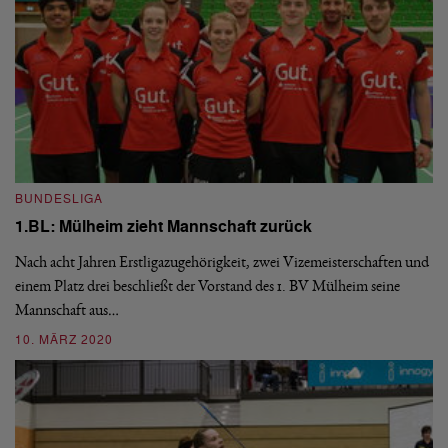
BUNDESLIGA
B
1.BL: Mülheim zieht Mannschaft zurück
1
Nach acht Jahren Erstligazugehörigkeit, zwei Vizemeisterschaften und
Se
einem Platz drei beschließt der Vorstand des 1. BV Mülheim seine
Go
Mannschaft aus…
Wi
10. MÄRZ 2020
2