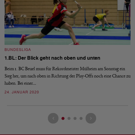
BUNDESLIGA
B
1.BL: Der Blick geht nach oben und unten
1
Beim 1. BC Beuel muss für Rekordmeister Mülheim am Sonntag ein
Ak
Sieg her, um nach oben in Richtung der Play-Offs noch eine Chance zu
Pu
haben. Bei einer…
2
24. JANUAR 2020