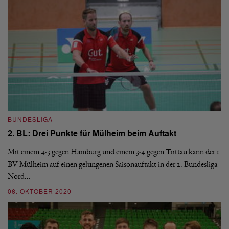
BUNDESLIGA
B
2. BL: Drei Punkte für Mülheim beim Auftakt
1
Mit einem 4-3 gegen Hamburg und einem 3-4 gegen Trittau kann der 1.
Na
e
BV Mülheim auf einen gelungenen Saisonauftakt in der 2. Bundesliga
1.
Nord…
vo
06. OKTOBER 2020
2