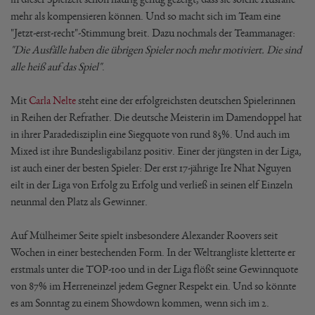
mehr als kompensieren können. Und so macht sich im Team eine
"Jetzt-erst-recht"-Stimmung breit. Dazu nochmals der Teammanager:
"Die Ausfälle haben die übrigen Spieler noch mehr motiviert. Die sind
alle heiß auf das Spiel"
.
Mit
Carla Nelte
steht eine der erfolgreichsten deutschen Spielerinnen
in Reihen der Refrather. Die deutsche Meisterin im Damendoppel hat
in ihrer Paradedisziplin eine Siegquote von rund 85%. Und auch im
Mixed ist ihre Bundesligabilanz positiv. Einer der jüngsten in der Liga,
ist auch einer der besten Spieler: Der erst 17-jährige Ire Nhat Nguyen
eilt in der Liga von Erfolg zu Erfolg und verließ in seinen elf Einzeln
neunmal den Platz als Gewinner.
Auf Mülheimer Seite spielt insbesondere Alexander Roovers seit
Wochen in einer bestechenden Form. In der Weltrangliste kletterte er
erstmals unter die TOP-100 und in der Liga flößt seine Gewinnquote
von 87% im Herreneinzel jedem Gegner Respekt ein. Und so könnte
es am Sonntag zu einem Showdown kommen, wenn sich im 2.