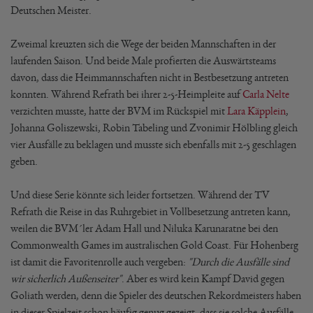
Deutschen Meister.
Zweimal kreuzten sich die Wege der beiden Mannschaften in der
laufenden Saison. Und beide Male profierten die Auswärtsteams
davon, dass die Heimmannschaften nicht in Bestbesetzung antreten
konnten. Während Refrath bei ihrer 2-5-Heimpleite auf
Carla Nelte
verzichten musste, hatte der BVM im Rückspiel mit
Lara Käpplein
,
Johanna Goliszewski, Robin Tabeling und Zvonimir Hölbling gleich
vier Ausfälle zu beklagen und musste sich ebenfalls mit 2-5 geschlagen
geben.
Und diese Serie könnte sich leider fortsetzen. Während der TV
Refrath die Reise in das Ruhrgebiet in Vollbesetzung antreten kann,
weilen die BVM´ler Adam Hall und Niluka Karunaratne bei den
Commonwealth Games im australischen Gold Coast. Für Hohenberg
ist damit die Favoritenrolle auch vergeben:
"Durch die Ausfälle sind
wir sicherlich Außenseiter"
. Aber es wird kein Kampf David gegen
Goliath werden, denn die Spieler des deutschen Rekordmeisters haben
in dieser Spielzeit schon häufig genug gezeigt, dass sie solche Ausfälle