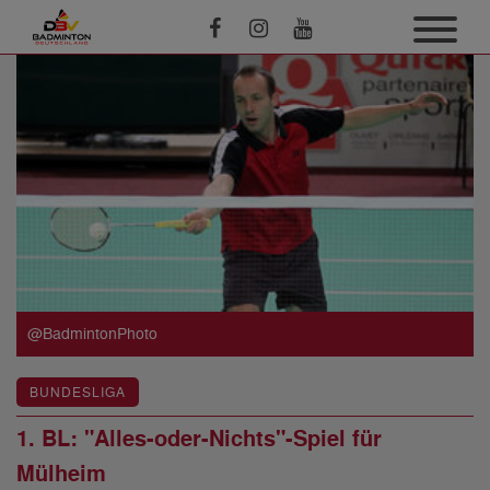
@BadmintonPhoto
BUNDESLIGA
1. BL: "Alles-oder-Nichts"-Spiel für
Mülheim