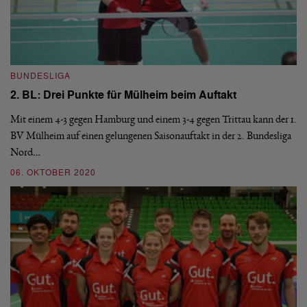
BUNDESLIGA
B
2. BL: Drei Punkte für Mülheim beim Auftakt
1
Mit einem 4-3 gegen Hamburg und einem 3-4 gegen Trittau kann der 1.
Na
BV Mülheim auf einen gelungenen Saisonauftakt in der 2. Bundesliga
1.
en
Nord…
vo
06. OKTOBER 2020
2