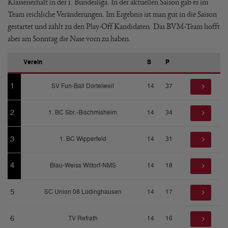
Klassenerhalt in der 1. Bundesliga. In der aktuellen Saison gab es im
Team reichliche Veränderungen. Im Ergebnis ist man gut in die Saison
gestartet und zählt zu den Play-Off Kandidaten. Das BVM-Team hofft
aber am Sonntag die Nase vorn zu haben.
Verein
S
P
1
SV Fun-Ball Dortelweil
14
37
2
1. BC Sbr.-Bischmisheim
14
34
3
1. BC Wipperfeld
14
31
4
Blau-Weiss Wittorf-NMS
14
18
5
SC Union 08 Lüdinghausen
14
17
6
TV Refrath
14
16