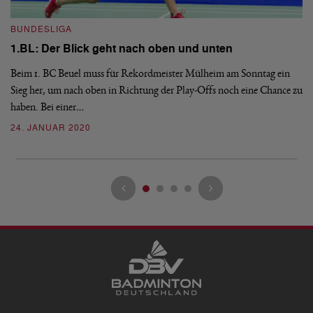
BUNDESLIGA
B
1.BL: Der Blick geht nach oben und unten
1
Beim 1. BC Beuel muss für Rekordmeister Mülheim am Sonntag ein
Du
Sieg her, um nach oben in Richtung der Play-Offs noch eine Chance zu
de
haben. Bei einer…
wu
24. JANUAR 2020
2