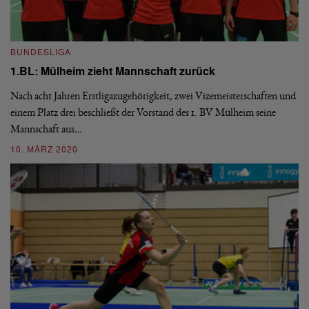
BUNDESLIGA
B
1.BL: Mülheim zieht Mannschaft zurück
1
Nach acht Jahren Erstligazugehörigkeit, zwei Vizemeisterschaften und
Se
einem Platz drei beschließt der Vorstand des 1. BV Mülheim seine
Go
Mannschaft aus…
Wi
10. MÄRZ 2020
2