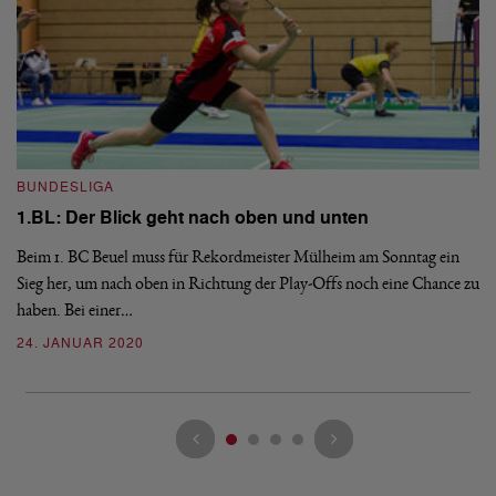
BUNDESLIGA
B
1.BL: Der Blick geht nach oben und unten
1
Beim 1. BC Beuel muss für Rekordmeister Mülheim am Sonntag ein
Ak
Sieg her, um nach oben in Richtung der Play-Offs noch eine Chance zu
Pu
haben. Bei einer…
2
24. JANUAR 2020