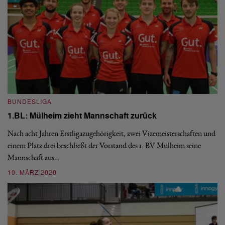
BUNDESLIGA
B
1.BL: Mülheim zieht Mannschaft zurück
1
Nach acht Jahren Erstligazugehörigkeit, zwei Vizemeisterschaften und
Se
einem Platz drei beschließt der Vorstand des 1. BV Mülheim seine
Go
Mannschaft aus…
Wi
10. MÄRZ 2020
2