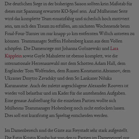
Die deutlichen Siege in der bisherigen Saison sollten kein Maßstab für
dieses mit Spannung erwartete KO-Spiel sein. Auf Mülheimer Seite
wird das komplette Team einsatzfähig und sicherlich hoch motiviert
sein, um sich den Traum zu erfüllen, am nächsten Wochenende beim
Final-Four-Turnier im nur knapp 50 km entfernten Willich antreten zu
können. Teammanager Steffen Hohenberg kann aus dem Vollen
schöpfen. Die Damenriege mit Johanna Goliszewski und
Lara
Käpplein
sowie Gayle Mahulette ist ebenso komplett, wie die
internationale Herrenauswahl mit dem Schotten Adam Hall, dem
Engländer Tom Wolfenden, dem Russen Konstantin Abramov, dem
Ukrainer Dmytro Zavadsky und dem Sri Lankaner Niluka
Karunaratne. Auch der zuletzt angeschlagene Alexander Roovers ist
wieder voll belastbar und im Kader für die anstehenden Aufgaben.
Eine genaue Aufstellung für die einzelnen Partien wollte sich
Mülheims Teammanager Hohenberg noch nicht entlocken lassen.
Dies soll erst kurzfristig am Spieltag entscheiden werden.
Im Damenbereich sind die Gäste aus Freystadt sehr stark aufgestellt.
Die Estin Kristin Kuuba hat von den 13 Partien im Dameneinzel nur