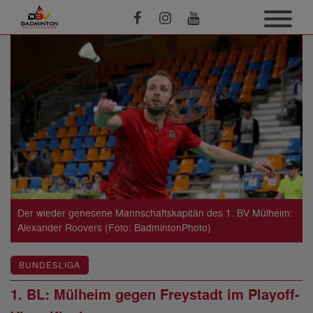
Der wieder genesene Mannschaftskapitän des 1. BV Mülheim:
Alexander Roovers (Foto: BadmintonPhoto)
BUNDESLIGA
1. BL: Mülheim gegen Freystadt im Playoff-