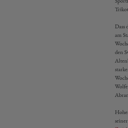
Sport
Triko
Dass 
am St
Woche
den S
Alten
stark
Woche
Wolfe
Abram
Hohen
seine