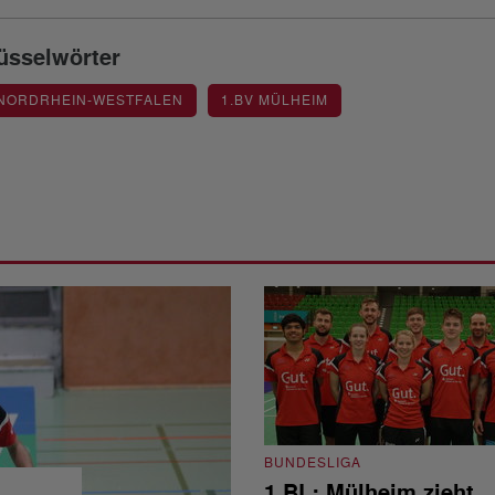
üsselwörter
 NORDRHEIN-WESTFALEN
1.BV MÜLHEIM
BUNDESLIGA
1.BL: Mülheim zieht