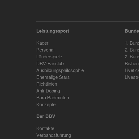
Leistungssport
Bunde
Kader
1. Bun
Personal
2. Bun
Länderspiele
2. Bun
DBV-Fanclub
Bisher
Ausbildungsphilosophie
Livetic
Ehemalige Stars
Livest
Richtlinien
Anti-Doping
Para Badminton
Konzepte
Der DBV
Kontakte
Verbandsführung