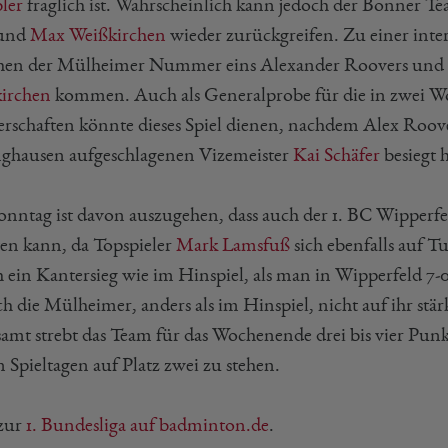
ler
fraglich ist. Wahrscheinlich kann jedoch der Bonner
 und
Max Weißkirchen
wieder zurückgreifen. Zu einer inte
hen der Mülheimer Nummer eins Alexander Roovers und 
irchen
kommen. Auch als Generalprobe für die in zwei W
erschaften könnte dieses Spiel dienen, nachdem Alex Roove
ghausen aufgeschlagenen Vizemeister
Kai Schäfer
besiegt h
nntag ist davon auszugehen, dass auch der 1. BC Wipperfe
ten kann, da Topspieler
Mark Lamsfuß
sich ebenfalls auf Tu
h ein Kantersieg wie im Hinspiel, als man in Wipperfeld 7-0
ch die Mülheimer, anders als im Hinspiel, nicht auf ihr st
samt strebt das Team für das Wochenende drei bis vier Punk
 Spieltagen auf Platz zwei zu stehen.
 zur
1. Bundesliga auf badminton.de
.