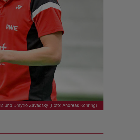
rs und Dmytro Zavadsky (Foto: Andreas Köhring)