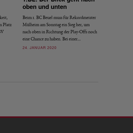
BUNDESLIGA
oben und unten
1.BL: Mülh
und Wipperf
keit,
Beim 1. BC Beuel muss für Rekordmeister
m Platz
Mülheim am Sonntag ein Sieg her, um
Nach einer fünfwöc
 BV
nach oben in Richtung der Play-Offs noch
des 1.BV Mülheim (
eine Chance zu haben. Bei einer…
Spiele vor den…
24. JANUAR 2020
20. DEZEMBER 2