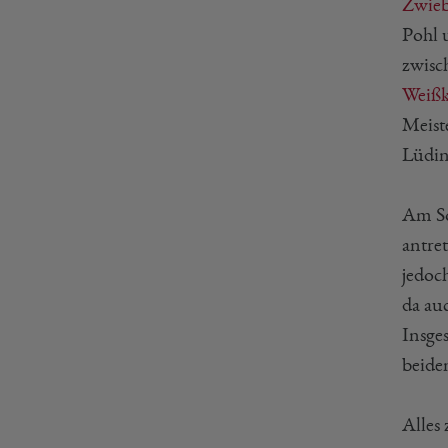
Zwieb
Pohl
zwisc
Weißk
Meist
Lüdin
Am So
antre
jedoc
da au
Insge
beiden
Alles