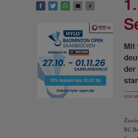
1
S
Mit
deu
der
star
VON M
Zunäc
BC Be