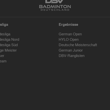
sliga
Ergebnisse
desliga
German Open
desliga Nord
HYLO Open
desliga Süd
Deutsche Meisterschaft
ige Meister
German Junior
ker
DBV-Ranglisten
ream