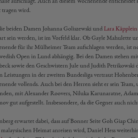
halle aufschlägt. Auch an diesem Wochenende entscheidet si
t tragen wird.
die beiden Damen Johanna Goliszewski und
Lara Käpplein
art sein werden, ist im Vorfeld klar. Ob Gayle Mahulett
nende für ihr Mülheimer Team aufschlagen werden, ist no
wedish Open in Lund abhängig. Bei den Damen stehen mit 
beck sowie den Geschwistern Jule und Judith Petrikowski de
en Leistungen in der zweiten Bundesliga vertraut Hohenbe
nende vollends. Auch bei den Herren sieht er sein Team, 
nden, mit Alexander Roovers, Niluka Karunaratne, Ada
ov gut aufgestellt. Insbesondere, da die Gegner auch nic
berg erwartet dabei, dass auf Bonner Seite Goh Giap Chin
r malaysischen Heimat anreisen wird, Daniel Hess weiterhin