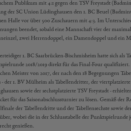
schem Publikum mit 4:1 gegen den TSV Freystadt (Badmin
ng der SC Union Lüdinghausen den 1. BC Beuel (Badmin
ssen Halle vor über 500 Zuschauern mit 4:3. Im Unterschi
nungen beendet, sobald eine Mannschaft vier der maximal 
einzel, zwei Herrendoppel, ein Damendoppel und ein Mixe
erteidiger 1. BC Saarbrücken-Bischmisheim hatte sich als T
pielrunde 2018/2019 direkt für das Final-Four qualifiziert.
chen Meister von 2017, der nach den 18 Begegnungen Tabe
- der 1. BV Mülheim als Tabellendritter, der viertplatzier
hausen sowie der sechstplatzierte TSV Freystadt - erhielten
cket für das Saisonabschlussturnier zu lösen. Gemäß der Re
lfinale der Tabellendritte und der Tabellensechste sowie d
über, wobei die in der Schlusstabelle der Punktspielrunde 
echt genießen.