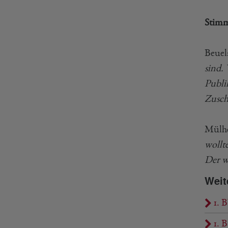
Stimm
Beue
sind. 
Publi
Zusch
Mülh
wollt
Der w
Weit
1. B
1. 