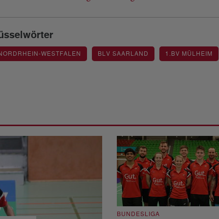
üsselwörter
 NORDRHEIN-WESTFALEN
BLV SAARLAND
1.BV MÜLHEIM
BUNDESLIGA