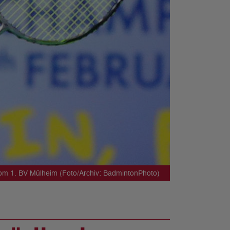
om 1. BV Mülheim (Foto/Archiv: BadmintonPhoto)