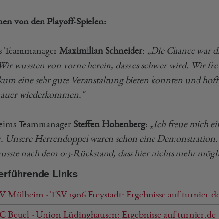
en von den Playoff-Spielen:
ls Teammanager
Maximilian Schneider
:
„Die Chance war da
Wir wussten von vorne herein, dass es schwer wird. Wir fre
kum eine sehr gute Veranstaltung bieten konnten und hoffen
auer wiederkommen."
eims Teammanager
Steffen Hohenberg
:
„Ich freue mich ein
e. Unsere Herrendoppel waren schon eine Demonstration. 
usste nach dem 0:3-Rückstand, dass hier nichts mehr möglic
erführende Links
V Mülheim - TSV 1906 Freystadt: Ergebnisse auf turnier.d
BC Beuel - Union Lüdinghausen: Ergebnisse auf turnier.de