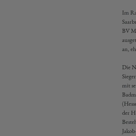
Im Ra
Saarb
BV Mü
ausget
an, e
Die N
Siege
mit s
Badmi
(Hess
der H
Beste
Jakob