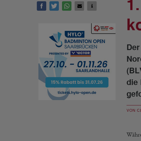
1
k
Der
Nor
(BL
die
gef
VON C
Währe