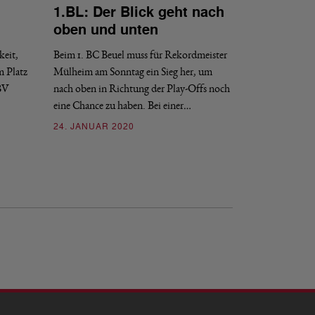
1.BL: Der Blick geht nach
BUNDESLIGA
oben und unten
1.BL: Mülh
und Wipperf
keit,
Beim 1. BC Beuel muss für Rekordmeister
m Platz
Mülheim am Sonntag ein Sieg her, um
Nach einer fünfwöc
 BV
nach oben in Richtung der Play-Offs noch
des 1.BV Mülheim (
eine Chance zu haben. Bei einer…
Spiele vor den…
24. JANUAR 2020
20. DEZEMBER 2