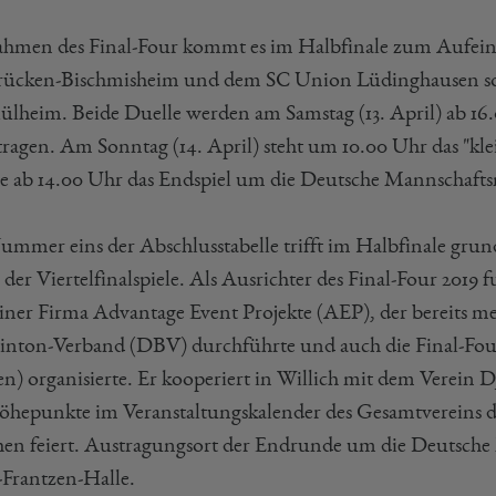
hmen des Final-Four kommt es im Halbfinale zum Aufein
rücken-Bischmisheim und dem SC Union Lüdinghausen so
lheim. Beide Duelle werden am Samstag (13. April) ab 16.0
ragen. Am Sonntag (14. April) steht um 10.00 Uhr das "klein
he ab 14.00 Uhr das Endspiel um die Deutsche Mannschaftsme
ummer eins der Abschlusstabelle trifft im Halbfinale grund
r der Viertelfinalspiele. Als Ausrichter des Final-Four 20
einer Firma Advantage Event Projekte (AEP), der bereits me
nton-Verband (DBV) durchführte und auch die Final-Four
en) organisierte. Er kooperiert in Willich mit dem Verein D
öhepunkte im Veranstaltungskalender des Gesamtvereins dar,
hen feiert. Austragungsort der Endrunde um die Deutsche M
-Frantzen-Halle.