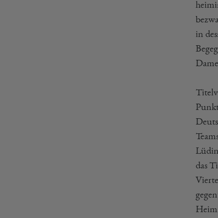
heimi
bezwa
in de
Begeg
Damen
Titelv
Punkts
Deuts
Teams 
Lüding
das Ti
Vierte
gegen
Heimr