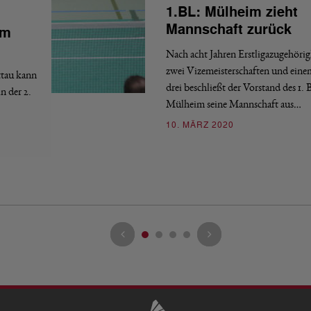
1.BL: Mülheim zieht
Mannschaft zurück
im
Nach acht Jahren Erstligazugehörig
zwei Vizemeisterschaften und eine
ttau kann
drei beschließt der Vorstand des 1.
n der 2.
Mülheim seine Mannschaft aus…
10. MÄRZ 2020