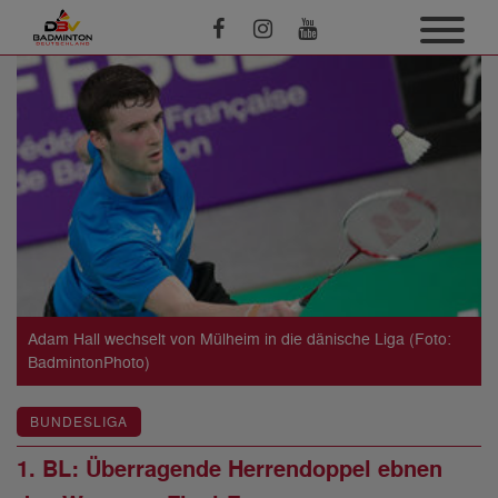
Adam Hall wechselt von Mülheim in die dänische Liga (Foto:
BadmintonPhoto)
BUNDESLIGA
1. BL: Überragende Herrendoppel ebnen