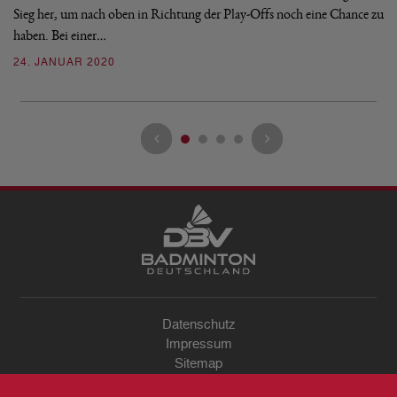
Sieg her, um nach oben in Richtung der Play-Offs noch eine Chance zu
Pu
haben. Bei einer…
2
24. JANUAR 2020
Datenschutz
Impressum
Sitemap
Kontakt