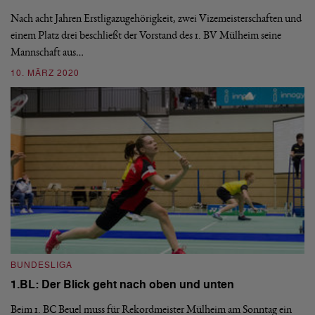
Nach acht Jahren Erstligazugehörigkeit, zwei Vizemeisterschaften und
Se
einem Platz drei beschließt der Vorstand des 1. BV Mülheim seine
Go
Mannschaft aus…
Wi
10. MÄRZ 2020
2
BUNDESLIGA
B
1.BL: Der Blick geht nach oben und unten
1
Beim 1. BC Beuel muss für Rekordmeister Mülheim am Sonntag ein
Ak