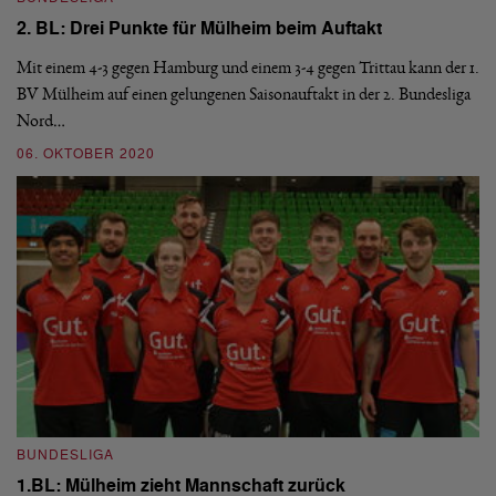
2. BL: Drei Punkte für Mülheim beim Auftakt
1
Mit einem 4-3 gegen Hamburg und einem 3-4 gegen Trittau kann der 1.
Na
e
BV Mülheim auf einen gelungenen Saisonauftakt in der 2. Bundesliga
1.
Nord…
vo
06. OKTOBER 2020
2
BUNDESLIGA
B
1.BL: Mülheim zieht Mannschaft zurück
1