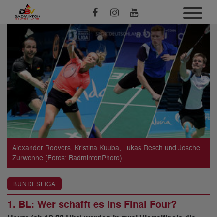
Alexander Roovers, Kristina Kuuba, Lukas Resch und Josche
Zurwonne (Fotos: BadmintonPhoto)
BUNDESLIGA
1. BL: Wer schafft es ins Final Four?