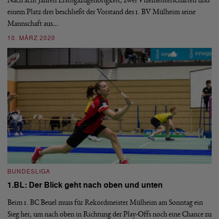
Nach acht Jahren Erstligazugehörigkeit, zwei Vizemeisterschaften und
Se
einem Platz drei beschließt der Vorstand des 1. BV Mülheim seine
Go
Mannschaft aus…
Wi
10. MÄRZ 2020
2
BUNDESLIGA
B
1.BL: Der Blick geht nach oben und unten
1
Beim 1. BC Beuel muss für Rekordmeister Mülheim am Sonntag ein
Ak
Sieg her, um nach oben in Richtung der Play-Offs noch eine Chance zu
Pu