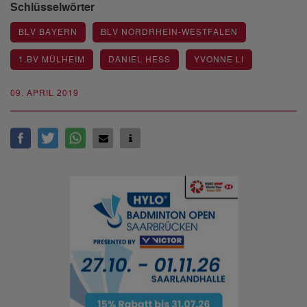
Schlüsselwörter
BLV BAYERN
BLV NORDRHEIN-WESTFALEN
1.BV MÜLHEIM
DANIEL HESS
YVONNE LI
09. APRIL 2019