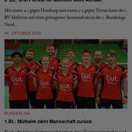
2. BL: Drei Punkte für Mülheim beim Auftakt
1
Mit einem 4-3 gegen Hamburg und einem 3-4 gegen Trittau kann der 1.
Na
e
BV Mülheim auf einen gelungenen Saisonauftakt in der 2. Bundesliga
1.
Nord…
vo
06. OKTOBER 2020
2
BUNDESLIGA
B
1.BL: Mülheim zieht Mannschaft zurück
1