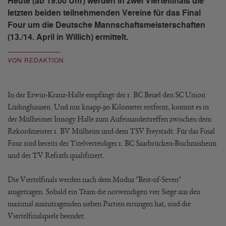
Heute (ab 19.00 Uhr) werden in zwei Viertelfinals die
letzten beiden teilnehmenden Vereine für das Final
Four um die Deutsche Mannschaftsmeisterschaften
(13./14. April in Willich) ermittelt.
VON REDAKTION
In der Erwin-Kranz-Halle empfängt der 1. BC Beuel den SC Union
Lüdinghausen. Und nur knapp 90 Kilometer entfernt, kommt es in
der Mülheimer Innogy Halle zum Aufeinandertreffen zwischen dem
Rekordmeister 1. BV Mülheim und dem TSV Freystadt. Für das Final
Four sind bereits der Titelverteidiger 1. BC Saarbrücken-Bischmisheim
und der TV Refrath qualifiziert.
Die Viertelfinals werden nach dem Modus "Best-of-Seven"
ausgetragen. Sobald ein Team die notwendigen vier Siege aus den
maximal auszutragenden sieben Partien errungen hat, sind die
Viertelfinalspiele beendet.