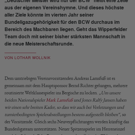
„Deutscher Meister wird nur der BCW“ heißt eine Zeile
aus der eigenen Vereinshymne. Und dieses höchste
aller Ziele könnte im vierten Jahr seiner
Bundeligazugehörigkeit für den BCW durchaus im
Bereich des Machbaren liegen. Geht das Wipperfelder
Team doch mit seiner bisher stärksten Mannschaft in
die neue Meisterschaftsrunde.
VON LOTHAR WOLLNIK
Dem umtriebigen Vereinsvorsitzenden Andreas Lamsfuß ist es
gemeinsam mit dem Hauptsponsor Bernd Richter gelungen, mehrere
routinierte Weltklassespieler ins Bergische zu locken.
„Um unsere
beiden Nationalspieler
Mark Lamsfuß
und Jones Ralfy Jansen haben
wir einen sehr breiten Kader, so dass wir auch bei Verletzungen und
turnierbedingten Spielerabstellungen bestens aufgestellt bleiben“,
so
der Vorsitzende. Gleich sechs Neuverpflichtungen werden künftig das
Bundesligateam unterstützen. Neuer Spitzenspieler im Herreneinzel