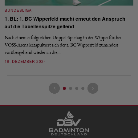
BUNDESLIGA
B
1. BL: 1. BC Wipperfeld macht erneut den Anspruch
1
auf die Tabellenspitze geltend
W
Nach einem erfolgreichen Doppel-Spieltag in der Wipperfürther
Ob
VOSS-Arena katapultiert sich der 1. BC Wipperfeld zumindest
ko
vorübergehend wieder an die…
2
16. DEZEMBER 2024