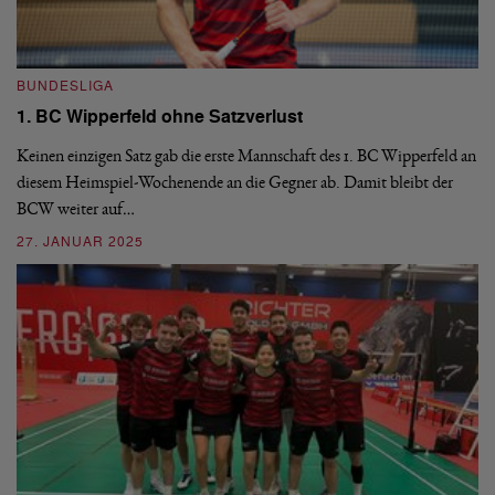
BUNDESLIGA
B
1. BC Wipperfeld ohne Satzverlust
Fi
Keinen einzigen Satz gab die erste Mannschaft des 1. BC Wipperfeld an
Fi
diesem Heimspiel-Wochenende an die Gegner ab. Damit bleibt der
wi
ng
BCW weiter auf…
Ha
27. JANUAR 2025
19