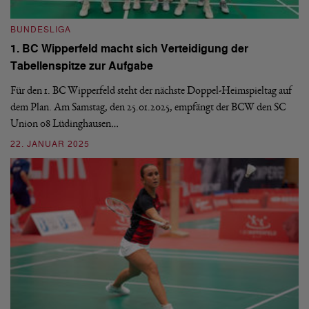
BUNDESLIGA
B
1. BC Wipperfeld macht sich Verteidigung der
1
Tabellenspitze zur Aufgabe
M
Für den 1. BC Wipperfeld steht der nächste Doppel-Heimspieltag auf
Am
dem Plan. Am Samstag, den 25.01.2025, empfängt der BCW den SC
Bu
Union 08 Lüdinghausen…
20
22. JANUAR 2025
1