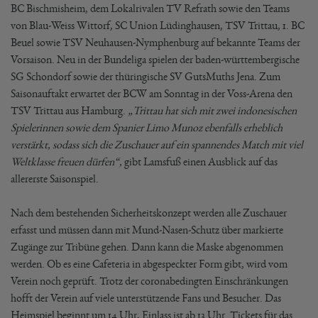
BC Bischmisheim, dem Lokalrivalen TV Refrath sowie den Teams
von Blau-Weiss Wittorf, SC Union Lüdinghausen, TSV Trittau, 1. BC
Beuel sowie TSV Neuhausen-Nymphenburg auf bekannte Teams der
Vorsaison. Neu in der Bundeliga spielen der baden-württembergische
SG Schondorf sowie der thüringische SV GutsMuths Jena. Zum
Saisonauftakt erwartet der BCW am Sonntag in der Voss-Arena den
TSV Trittau aus Hamburg.
„Trittau hat sich mit zwei indonesischen
Spielerinnen sowie dem Spanier Limo Munoz ebenfalls erheblich
verstärkt, sodass sich die Zuschauer auf ein spannendes Match mit viel
Weltklasse freuen dürfen“,
gibt Lamsfuß einen Ausblick auf das
allererste Saisonspiel.
Nach dem bestehenden Sicherheitskonzept werden alle Zuschauer
erfasst und müssen dann mit Mund-Nasen-Schutz über markierte
Zugänge zur Tribüne gehen. Dann kann die Maske abgenommen
werden. Ob es eine Cafeteria in abgespeckter Form gibt, wird vom
Verein noch geprüft. Trotz der coronabedingten Einschränkungen
hofft der Verein auf viele unterstützende Fans und Besucher. Das
Heimspiel beginnt um 14 Uhr, Einlass ist ab 13 Uhr. Tickets für das