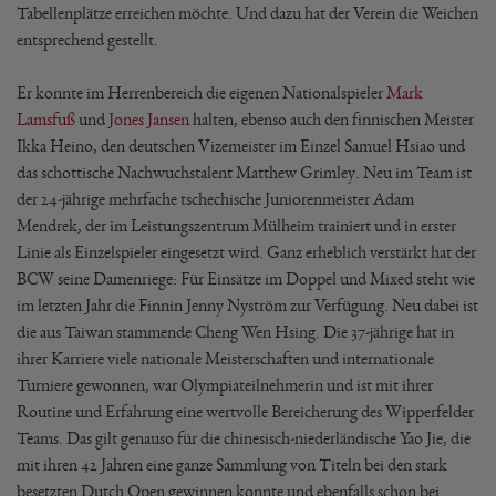
Tabellenplätze erreichen möchte. Und dazu hat der Verein die Weichen
entsprechend gestellt.
Er konnte im Herrenbereich die eigenen Nationalspieler
Mark
Lamsfuß
und
Jones Jansen
halten, ebenso auch den finnischen Meister
Ikka Heino, den deutschen Vizemeister im Einzel Samuel Hsiao und
das schottische Nachwuchstalent Matthew Grimley. Neu im Team ist
der 24-jährige mehrfache tschechische Juniorenmeister Adam
Mendrek, der im Leistungszentrum Mülheim trainiert und in erster
Linie als Einzelspieler eingesetzt wird. Ganz erheblich verstärkt hat der
BCW seine Damenriege: Für Einsätze im Doppel und Mixed steht wie
im letzten Jahr die Finnin Jenny Nyström zur Verfügung. Neu dabei ist
die aus Taiwan stammende Cheng Wen Hsing. Die 37-jährige hat in
ihrer Karriere viele nationale Meisterschaften und internationale
Turniere gewonnen, war Olympiateilnehmerin und ist mit ihrer
Routine und Erfahrung eine wertvolle Bereicherung des Wipperfelder
Teams. Das gilt genauso für die chinesisch-niederländische Yao Jie, die
mit ihren 42 Jahren eine ganze Sammlung von Titeln bei den stark
besetzten Dutch Open gewinnen konnte und ebenfalls schon bei