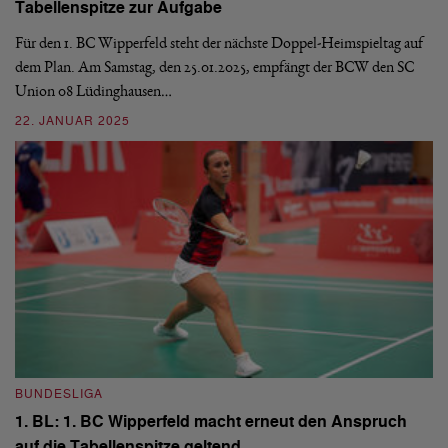
Tabellenspitze zur Aufgabe
M
Für den 1. BC Wipperfeld steht der nächste Doppel-Heimspieltag auf
Am
dem Plan. Am Samstag, den 25.01.2025, empfängt der BCW den SC
Bu
Union 08 Lüdinghausen…
20
22. JANUAR 2025
1
BUNDESLIGA
B
1. BL: 1. BC Wipperfeld macht erneut den Anspruch
1
auf die Tabellenspitze geltend
W