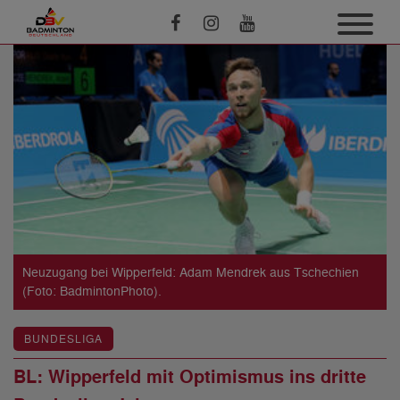
Neuzugang bei Wipperfeld: Adam Mendrek aus Tschechien
(Foto: BadmintonPhoto).
BUNDESLIGA
BL: Wipperfeld mit Optimismus ins dritte