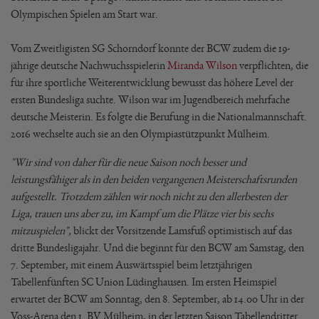
Olympischen Spielen am Start war.
Vom Zweitligisten SG Schorndorf konnte der BCW zudem die 19-
jährige deutsche Nachwuchsspielerin
Miranda Wilson
verpflichten, die
für ihre sportliche Weiterentwicklung bewusst das höhere Level der
ersten Bundesliga suchte. Wilson war im Jugendbereich mehrfache
deutsche Meisterin. Es folgte die Berufung in die Nationalmannschaft.
2016 wechselte auch sie an den Olympiastützpunkt Mülheim.
"Wir sind von daher für die neue Saison noch besser und
leistungsfähiger als in den beiden vergangenen Meisterschaftsrunden
aufgestellt. Trotzdem zählen wir noch nicht zu den allerbesten der
Liga, trauen uns aber zu, im Kampf um die Plätze vier bis sechs
mitzuspielen",
blickt der Vorsitzende Lamsfuß optimistisch auf das
dritte Bundesligajahr. Und die beginnt für den BCW am Samstag, den
7. September, mit einem Auswärtsspiel beim letztjährigen
Tabellenfünften SC Union Lüdinghausen. Im ersten Heimspiel
erwartet der BCW am Sonntag, den 8. September, ab 14.00 Uhr in der
Voss-Arena den 1. BV Mülheim, in der letzten Saison Tabellendritter.