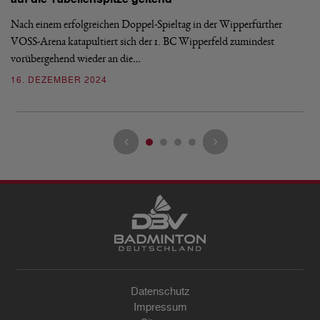
Nach einem erfolgreichen Doppel-Spieltag in der Wipperfürther
Ob
VOSS-Arena katapultiert sich der 1. BC Wipperfeld zumindest
ko
vorübergehend wieder an die…
2
16. DEZEMBER 2024
Datenschutz
Impressum