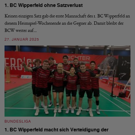
1. BC Wipperfeld ohne Satzverlust
Fi
Keinen einzigen Satz gab die erste Mannschaft des 1. BC Wipperfeld an
Fi
diesem Heimspiel-Wochenende an die Gegner ab. Damit bleibt der
wi
ng
BCW weiter auf…
Ha
27. JANUAR 2025
19
BUNDESLIGA
B
1. BC Wipperfeld macht sich Verteidigung der
1