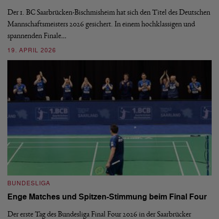
d
Ba
Der 1. BC Saarbrücken-Bischmisheim hat sich den Titel des Deutschen
st
Mannschaftsmeisters 2026 gesichert. In einem hochklassigen und
spannenden Finale…
16
19. APRIL 2026
B
BUNDESLIGA
1.
Enge Matches und Spitzen-Stimmung beim Final Four
De
Wo
Der erste Tag des Bundesliga Final Four 2026 in der Saarbrücker