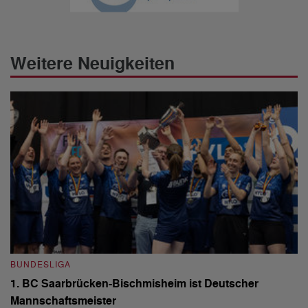
Weitere Neuigkeiten
BUNDESLIGA
B
1. BC Saarbrücken-Bischmisheim ist Deutscher
Fi
Mannschaftsmeister
aus
We