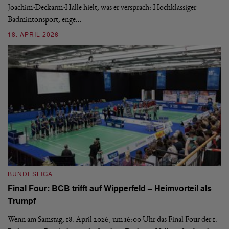
si
Joachim-Deckarm-Halle hielt, was er versprach: Hochklassiger
Badmintonsport, enge…
2
18. APRIL 2026
B
BUNDESLIGA
Wi
Final Four: BCB trifft auf Wipperfeld – Heimvorteil als
Es
Trumpf
Bl
de
Wenn am Samstag, 18. April 2026, um 16:00 Uhr das Final Four der 1.