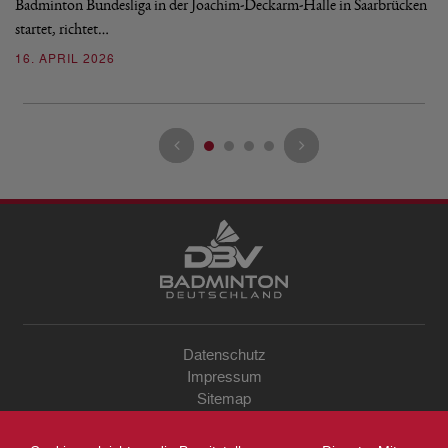
Badminton Bundesliga in der Joachim-Deckarm-Halle in Saarbrücken
2
startet, richtet…
16. APRIL 2026
Datenschutz
Impressum
Sitemap
Kontakt
Archiv