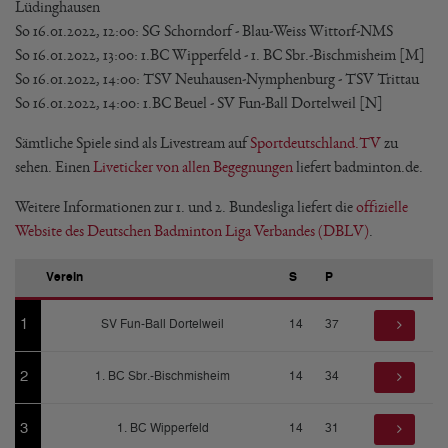
Lüdinghausen
So 16.01.2022, 12:00: SG Schorndorf - Blau-Weiss Wittorf-NMS
So 16.01.2022, 13:00: 1.BC Wipperfeld - 1. BC Sbr.-Bischmisheim [M]
So 16.01.2022, 14:00: TSV Neuhausen-Nymphenburg - TSV Trittau
So 16.01.2022, 14:00: 1.BC Beuel - SV Fun-Ball Dortelweil [N]
Sämtliche Spiele sind als Livestream auf
Sportdeutschland.TV
zu
sehen. Einen
Liveticker von allen Begegnungen
liefert badminton.de.
Weitere Informationen zur 1. und 2. Bundesliga liefert die
offizielle
Website des Deutschen Badminton Liga Verbandes (DBLV)
.
Verein
S
P
1
SV Fun-Ball Dortelweil
14
37
2
1. BC Sbr.-Bischmisheim
14
34
3
1. BC Wipperfeld
14
31