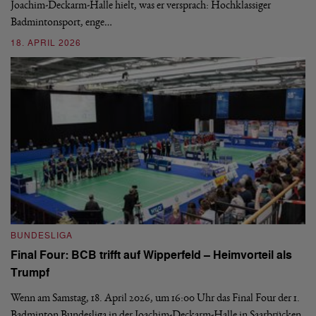
si
Joachim-Deckarm-Halle hielt, was er versprach: Hochklassiger
Badmintonsport, enge…
2
18. APRIL 2026
B
BUNDESLIGA
Wi
Final Four: BCB trifft auf Wipperfeld – Heimvorteil als
Es
Trumpf
Bl
de
Wenn am Samstag, 18. April 2026, um 16:00 Uhr das Final Four der 1.
Badminton Bundesliga in der Joachim-Deckarm-Halle in Saarbrücken