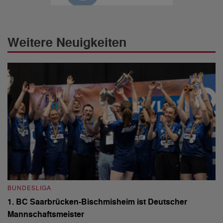
Weitere Neuigkeiten
BUNDESLIGA
B
1. BC Saarbrücken-Bischmisheim ist Deutscher
Fi
Mannschaftsmeister
aus
We