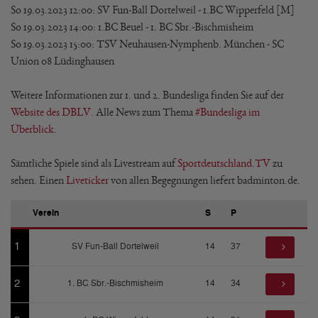
So 19.03.2023 12:00: SV Fun-Ball Dortelweil - 1.BC Wipperfeld [M]
So 19.03.2023 14:00: 1.BC Beuel - 1. BC Sbr.-Bischmisheim
So 19.03.2023 15:00: TSV Neuhausen-Nymphenb. München - SC
Union 08 Lüdinghausen
Weitere Informationen zur 1. und 2. Bundesliga finden Sie auf der
Website des DBLV
. Alle News zum Thema
#Bundesliga im
Überblick
.
Sämtliche Spiele sind als Livestream auf
Sportdeutschland.TV
zu
sehen. Einen
Liveticker
von allen Begegnungen liefert badminton.de.
Verein
S
P
1
SV Fun-Ball Dortelweil
14
37
2
1. BC Sbr.-Bischmisheim
14
34