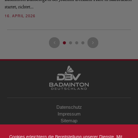
2
startet, richtet…
16. APRIL 2026
Datenschutz
Impressum
Sitemap
Kontakt
Archiv
Cookies erleichtern die Bereitstellung unserer Dienste. Mit