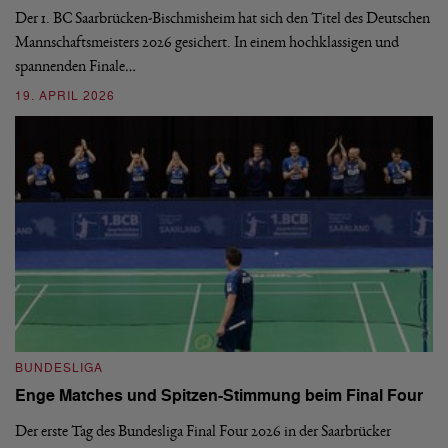
d
Ba
Der 1. BC Saarbrücken-Bischmisheim hat sich den Titel des Deutschen
st
Mannschaftsmeisters 2026 gesichert. In einem hochklassigen und
spannenden Finale…
16
19. APRIL 2026
B
BUNDESLIGA
1.
Enge Matches und Spitzen-Stimmung beim Final Four
De
Wo
Der erste Tag des Bundesliga Final Four 2026 in der Saarbrücker