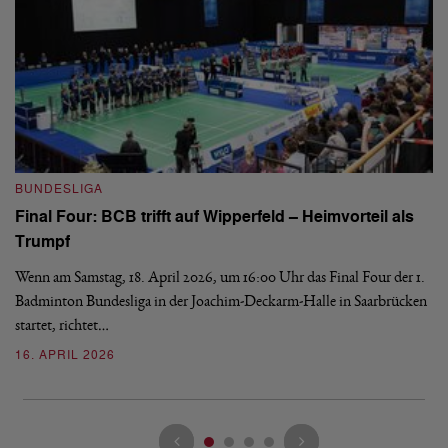
B
BUNDESLIGA
Wi
Final Four: BCB trifft auf Wipperfeld – Heimvorteil als
Es
Trumpf
Bl
de
Wenn am Samstag, 18. April 2026, um 16:00 Uhr das Final Four der 1.
Badminton Bundesliga in der Joachim-Deckarm-Halle in Saarbrücken
2
startet, richtet…
16. APRIL 2026