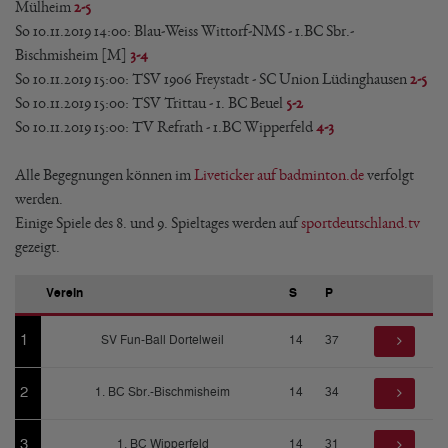
Mülheim
2-5
So 10.11.2019 14:00: Blau-Weiss Wittorf-NMS - 1.BC Sbr.-
Bischmisheim [M]
3-4
So 10.11.2019 15:00: TSV 1906 Freystadt - SC Union Lüdinghausen
2-5
So 10.11.2019 15:00: TSV Trittau - 1. BC Beuel
5-2
So 10.11.2019 15:00: TV Refrath - 1.BC Wipperfeld
4-3
Alle Begegnungen können im
Liveticker auf badminton.de
verfolgt
werden.
Einige Spiele des 8. und 9. Spieltages werden auf
sportdeutschland.tv
gezeigt.
Verein
S
P
1
SV Fun-Ball Dortelweil
14
37
2
1. BC Sbr.-Bischmisheim
14
34
3
1. BC Wipperfeld
14
31