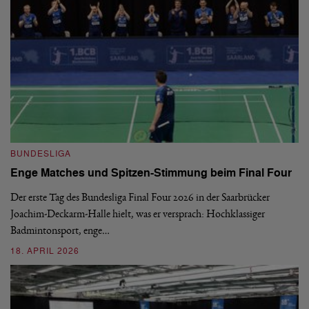
B
BUNDESLIGA
1.
Enge Matches und Spitzen-Stimmung beim Final Four
De
Wo
Der erste Tag des Bundesliga Final Four 2026 in der Saarbrücker
si
Joachim-Deckarm-Halle hielt, was er versprach: Hochklassiger
Badmintonsport, enge…
2
18. APRIL 2026