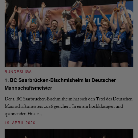
BUNDESLIGA
B
1. BC Saarbrücken-Bischmisheim ist Deutscher
Fi
Mannschaftsmeister
aus
We
d
Ba
Der 1. BC Saarbrücken-Bischmisheim hat sich den Titel des Deutschen
st
Mannschaftsmeisters 2026 gesichert. In einem hochklassigen und
spannenden Finale…
16
19. APRIL 2026