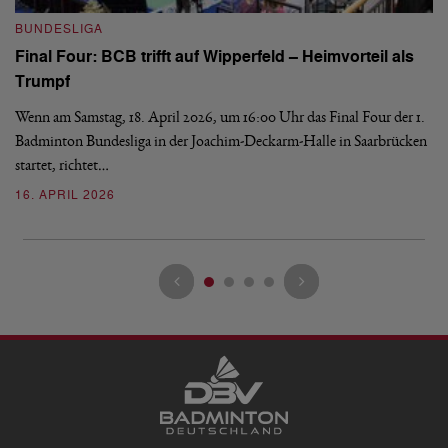
B
BUNDESLIGA
Wi
Final Four: BCB trifft auf Wipperfeld – Heimvorteil als
Es
Trumpf
Bl
de
Wenn am Samstag, 18. April 2026, um 16:00 Uhr das Final Four der 1.
Badminton Bundesliga in der Joachim-Deckarm-Halle in Saarbrücken
2
startet, richtet…
16. APRIL 2026