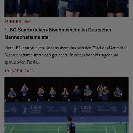
BUNDESLIGA
B
1. BC Saarbrücken-Bischmisheim ist Deutscher
Fi
Mannschaftsmeister
aus
We
d
Ba
Der 1. BC Saarbrücken-Bischmisheim hat sich den Titel des Deutschen
st
Mannschaftsmeisters 2026 gesichert. In einem hochklassigen und
spannenden Finale…
16
19. APRIL 2026