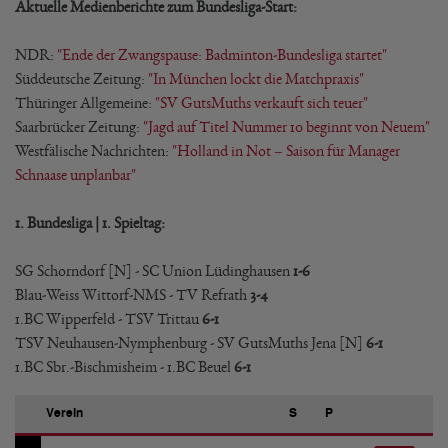
Aktuelle Medienberichte zum Bundesliga-Start:
NDR:
"Ende der Zwangspause: Badminton-Bundesliga startet"
Süddeutsche Zeitung:
"In München lockt die Matchpraxis"
Thüringer Allgemeine:
"SV GutsMuths verkauft sich teuer"
Saarbrücker Zeitung:
"Jagd auf Titel Nummer 10 beginnt von Neuem"
Westfälische Nachrichten:
"Holland in Not – Saison für Manager
Schnaase unplanbar"
1. Bundesliga | 1. Spieltag:
SG Schorndorf [N] - SC Union Lüdinghausen
1-6
Blau-Weiss Wittorf-NMS - TV Refrath
3-4
1.BC Wipperfeld - TSV Trittau
6-1
TSV Neuhausen-Nymphenburg - SV GutsMuths Jena [N]
6-1
1.BC Sbr.-Bischmisheim - 1.BC Beuel
6-1
Verein
S
P