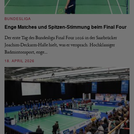
B
BUNDESLIGA
1.
Enge Matches und Spitzen-Stimmung beim Final Four
De
Wo
Der erste Tag des Bundesliga Final Four 2026 in der Saarbrücker
si
Joachim-Deckarm-Halle hielt, was er versprach: Hochklassiger
Badmintonsport, enge…
2
18. APRIL 2026