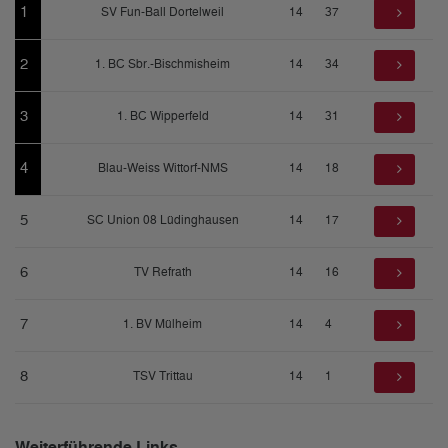
1
SV Fun-Ball Dortelweil
14
37
2
1. BC Sbr.-Bischmisheim
14
34
3
1. BC Wipperfeld
14
31
4
Blau-Weiss Wittorf-NMS
14
18
5
SC Union 08 Lüdinghausen
14
17
6
TV Refrath
14
16
7
1. BV Mülheim
14
4
8
TSV Trittau
14
1