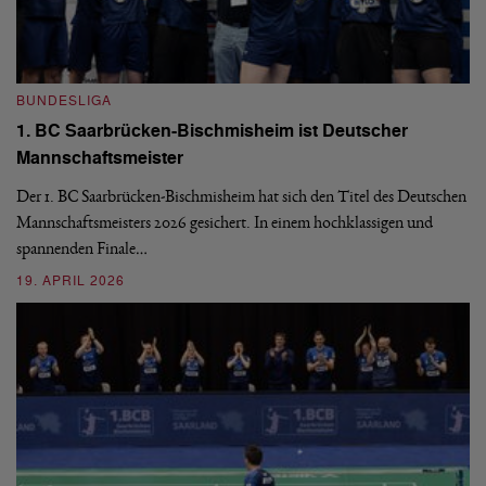
BUNDESLIGA
B
1. BC Saarbrücken-Bischmisheim ist Deutscher
Fi
Mannschaftsmeister
aus
We
d
Ba
Der 1. BC Saarbrücken-Bischmisheim hat sich den Titel des Deutschen
st
Mannschaftsmeisters 2026 gesichert. In einem hochklassigen und
spannenden Finale…
16
19. APRIL 2026