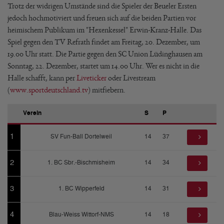
Trotz der widrigen Umstände sind die Spieler der Beueler Ersten
jedoch hochmotiviert und freuen sich auf die beiden Partien vor
heimischem Publikum im "Hexenkessel" Erwin-Kranz-Halle. Das
Spiel gegen den TV Refrath findet am Freitag, 20. Dezember, um
19.00 Uhr statt. Die Partie gegen den SC Union Lüdinghausen am
Sonntag, 22. Dezember, startet um 14.00 Uhr. Wer es nicht in die
Halle schafft, kann per
Liveticker
oder Livestream
(
www.sportdeutschland.tv
) mitfiebern.
Verein
S
P
1
SV Fun-Ball Dortelweil
14
37
2
1. BC Sbr.-Bischmisheim
14
34
3
1. BC Wipperfeld
14
31
4
Blau-Weiss Wittorf-NMS
14
18