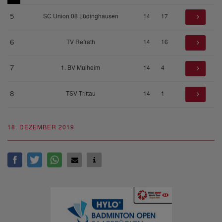
5
SC Union 08 Lüdinghausen
14
17
6
TV Refrath
14
16
7
1. BV Mülheim
14
4
8
TSV Trittau
14
1
18. DEZEMBER 2019