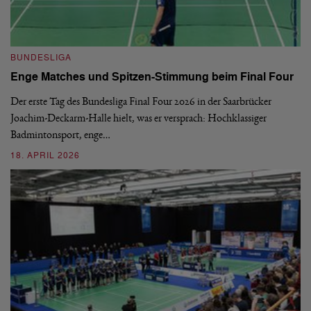
B
BUNDESLIGA
1.
Enge Matches und Spitzen-Stimmung beim Final Four
De
Wo
Der erste Tag des Bundesliga Final Four 2026 in der Saarbrücker
si
Joachim-Deckarm-Halle hielt, was er versprach: Hochklassiger
Badmintonsport, enge…
2
18. APRIL 2026