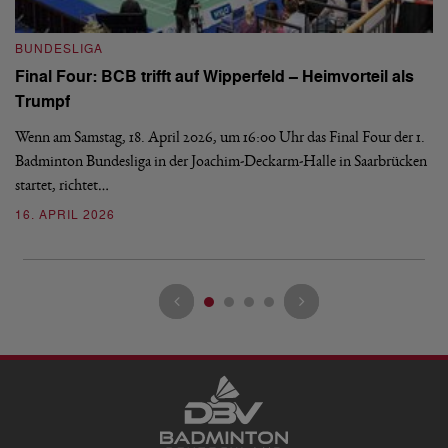
B
BUNDESLIGA
Wi
Final Four: BCB trifft auf Wipperfeld – Heimvorteil als
Es
Trumpf
Bl
de
Wenn am Samstag, 18. April 2026, um 16:00 Uhr das Final Four der 1.
Badminton Bundesliga in der Joachim-Deckarm-Halle in Saarbrücken
2
startet, richtet…
16. APRIL 2026