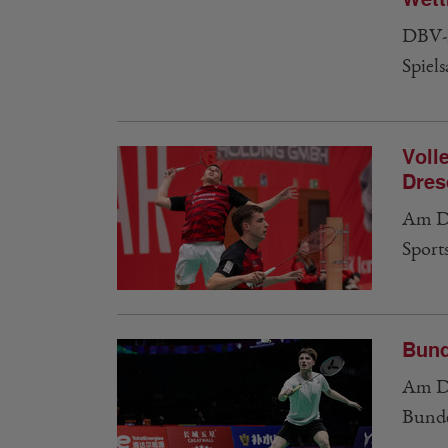
Wett
DBV-R
Spiel
Voll
Dres
Am Do
Sport
Bund
Am Do
Bunde