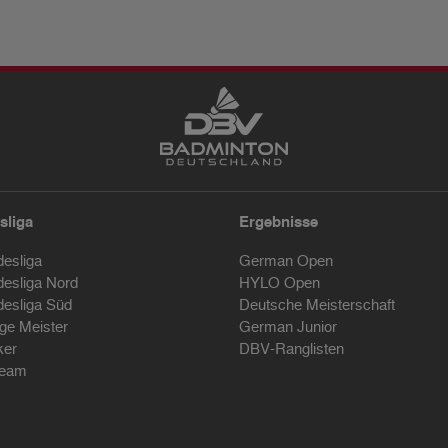
sliga
Ergebnisse
desliga
German Open
desliga Nord
HYLO Open
desliga Süd
Deutsche Meisterschaft
ige Meister
German Junior
ker
DBV-Ranglisten
ream