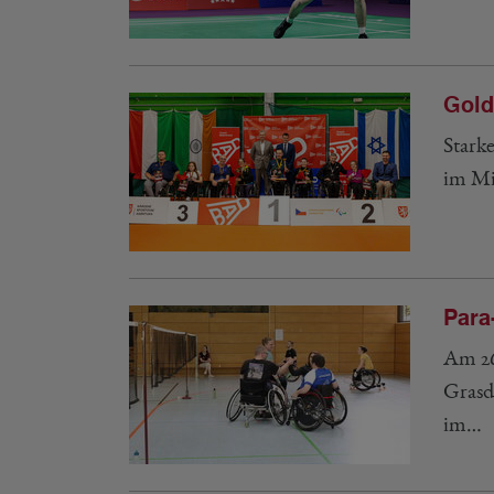
Gold
Stark
im Mi
Para
Am 26
Grasd
im…