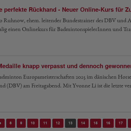
e perfekte Rückhand - Neuer Online-Kurs für
 Ruhnow, ehem. leitender Bundestrainer des DBV und A
alig einen Onlinekurs für BadmintonspielerInnen und Trai
Medaille knapp verpasst und dennoch gewonne
adminton Europameisterschaften 2025 im dänischen Hors
nd (DBV) am Freitagabend. Mit Yvonne Li ist die letzte v
e
8
9
10
11
12
13
14
15
16
17