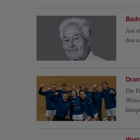
Badm
Am 16
dass 
Dram
Die F
Witto
kämp