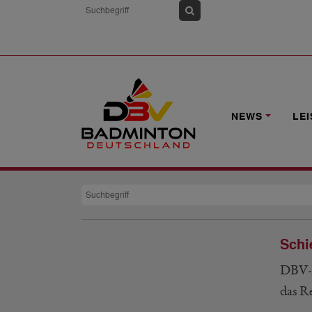
HOME
NEWS
LE
Suche
Schi
DBV-R
das R