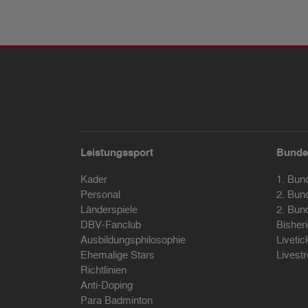
Leistungssport
Bunde
Kader
1. Bun
Personal
2. Bun
Länderspiele
2. Bun
DBV-Fanclub
Bisher
Ausbildungsphilosophie
Livetic
Ehemalige Stars
Livest
Richtlinien
Anti-Doping
Para Badminton