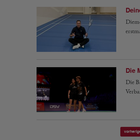
Dein
Diemo
erstm
Die 
Die B
Verba
vorherig