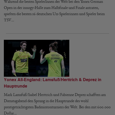
Während die besten SpielerInnen der Welt bei den Yonex German
Open in der innogy-Halle zum Halbfinale und Finale antraten,
spielten die besten 16 deutschen U11-Spielerinnen und Spieler beim
TSV…
Yonex All-England: Lamsfuß/Herttrich & Deprez in
Hauptrunde
Mark Lamsfuß/Isabel Herttrich und Fabienne Deprez schafften am
Dienstagabend den Sprung in die Hauptrunde des wohl
prestigeträchtigsten Badmintonturniers der Welt. Bei den mit 600.000
Dollar…