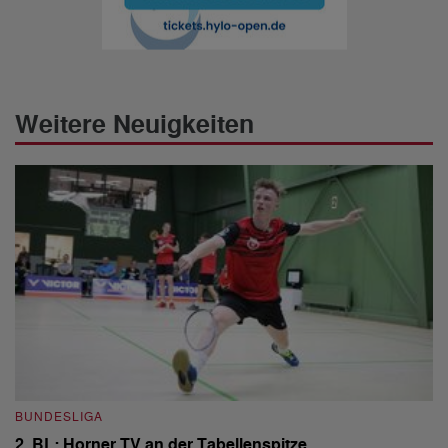
Weitere Neuigkeiten
BUNDESLIGA
I
2. BL: Horner TV an der Tabellenspitze
"