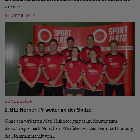
zu Ende.
Hü
U
01. APRIL 2019
26
BUNDESLIGA
N
2. BL: Horner TV weiter an der Spitze
M
Ohne den verletzten Mats Hukriede ging es am Sonntag zum
Auswärtsspiel nach Nordrhein-Westfalen, wo das Team aus Hamburg
In
die Heimmannschaft von…
Na