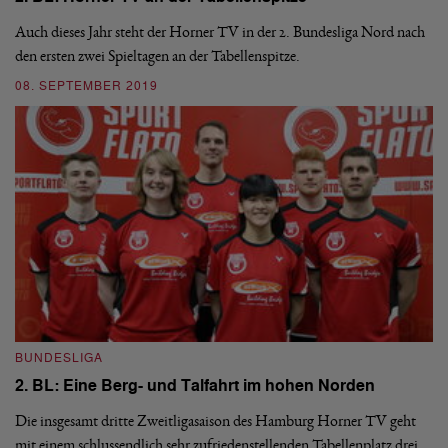
Auch dieses Jahr steht der Horner TV in der 2. Bundesliga Nord nach
Tu
den ersten zwei Spieltagen an der Tabellenspitze.
Co
en
Ru
08. SEPTEMBER 2019
09
BUNDESLIGA
I
2. BL: Eine Berg- und Talfahrt im hohen Norden
U
Die insgesamt dritte Zweitligasaison des Hamburg Horner TV geht
mit einem schlussendlich sehr zufriedenstellenden Tabellenplatz drei
Di