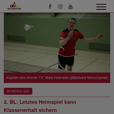
Kapitän des Horner TV: Mats Hukriede @Barbara Moszczynski
BUNDESLIGA
2. BL: Letztes Heimspiel kann
Klassenerhalt sichern