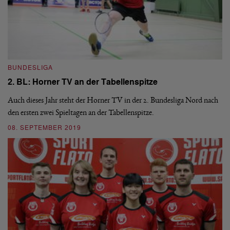
BUNDESLIGA
I
2. BL: Horner TV an der Tabellenspitze
"
Auch dieses Jahr steht der Horner TV in der 2. Bundesliga Nord nach
Tu
den ersten zwei Spieltagen an der Tabellenspitze.
Co
Ru
08. SEPTEMBER 2019
09