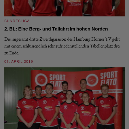
BUNDESLIGA
I
2. BL: Eine Berg- und Talfahrt im hohen Norden
U
Die insgesamt dritte Zweitligasaison des Hamburg Horner TV geht
mit einem schlussendlich sehr zufriedenstellenden Tabellenplatz drei
Di
zu Ende.
Hü
U
01. APRIL 2019
26