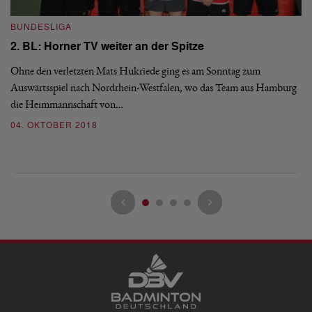
BUNDESLIGA
I
2. BL: Horner TV weiter an der Spitze
U
Ohne den verletzten Mats Hukriede ging es am Sonntag zum
Auswärtsspiel nach Nordrhein-Westfalen, wo das Team aus Hamburg
Mi
die Heimmannschaft von…
Cy
un
04. OKTOBER 2018
15