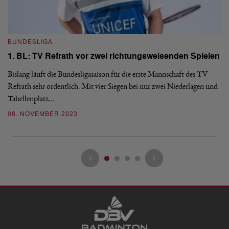
BUNDESLIGA
B
1. BL: TV Refrath vor zwei richtungsweisenden Spielen
1
Bislang läuft die Bundesligasaison für die erste Mannschaft des TV
Di
Refrath sehr ordentlich. Mit vier Siegen bei nur zwei Niederlagen und
BW
Tabellenplatz…
Re
08. NOVEMBER 2023
0