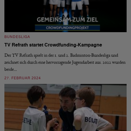
BUNDESLIGA
B
TV Refrath startet Crowdfunding-Kampagne
1
S
Der TV Refrath spielt in der 1. und 2. Badminton-Bundesliga und
zeichnet sich durch eine hervorragende Jugendarbeit aus. 2022 wurden
De
beide…
mi
n
27. FEBRUAR 2024
2