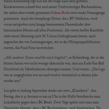
Heinz Kelzenberg legt sich bei der Frage nach dem größten
Konkurrenten schnell fest und nennt Titelverteidiger Bischmisheim,
der neben dem wieder genesenen
Fabian Roth
zwei starke Neuzugänge
präsentiert. Auch der letztjährige Dritte, der 1.BV Mülheim, wird
vorne mitspielen trotz knapp bemessenem Damenkader aber
bärenstarken Herren auf allen Positionen. Als vierter heißer Kandidat
steht seiner Meinung nach SC Union Lüdinghausen bereit, auch
angesichts der vier Leistungsträger, die in der Olympiaqualifikation
starten, das Final Four zu erreichen.
„Alle anderen Teams sind für mich fraglich“,
so Kelzenberg, der in der
letzten Saison wie nicht wenige überrascht war, dass am Ende Fun-Ball
Dortelweil als Tabellenletzter absteigen musste. Und weiter: „Die Liga
war so ausgeglichen wie nie und wird es vermutlich in diesem Jahr
wieder sein“.
Los geht es Anfang September direkt mit zwei „Klassikern“: Am
Freitag, den 6.9. kommt es um 19 Uhr in der Halle Steinbreche zum
Lokalderby gegen den 1.BC Beuel. Zwei Tage später reist man zum
Deutschen Meister, dem 1.BC Bischmisheim, nach Saarbrücken. Da