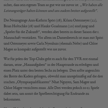
sicher, dass sein eigenes Team so gut wie nie zuvor ist. „
Wir haben alle
Leistungsträger halten können und uns zudem breiter aufgestellt“.
Die Neuzugänge Ann-Kathrin Spöri (18), Kilasu Ostermeyer (22),
Brian Holtschke (18) und Hauke Graalmann (20) sind jung und
„Spieler für die Zukunft“, werden aber bereits in dieser Saison die 1.
Mannschaft verstärken. Vor allem im Damenbereich ist man mit Spöri
und Ostermeyer sowie Carla Nyenhuis (ehemals Nelte) und Chloe
Magee so kompakt aufgestellt wie nie zuvor.
Wie für jeden der Top-Clubs geht es auch für den TVR erst einmal
darum, seine „Hausaufgaben“ in der Hauptrunde zu erledigen und
einen Platz unter den besten Sechs zu belegen. Dies sollte angesichts
der Breite des Kaders gelingen, obwohl man unregelmäßig auf die drei
irischen „Olympiaqualifikanten“ Nhat Nguyen, Sam Magee und
Chloe Magee verzichten muss. Alle Drei werden jedoch 10-12 Spiele
dabei sein, um somit die Spielberechtigung für Endrunde zu
bekommen.