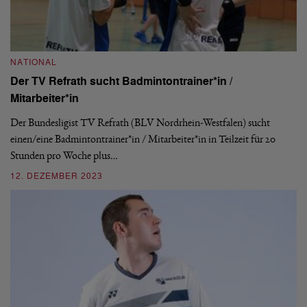
NATIONAL
Der TV Refrath sucht Badmintontrainer*in /
B
Mitarbeiter*in
1.
Der Bundesligist TV Refrath (BLV Nordrhein-Westfalen) sucht
Es
einen/eine Badmintontrainer*in / Mitarbeiter*in in Teilzeit für 20
in
Stunden pro Woche plus…
en
12. DEZEMBER 2023
1