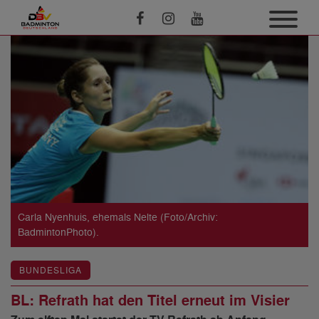
Carla Nyenhuis, ehemals Nelte (Foto/Archiv:
BadmintonPhoto).
BUNDESLIGA
BL: Refrath hat den Titel erneut im Visier