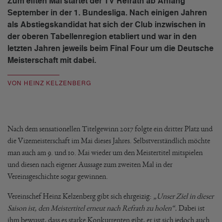
Zum elften Mal startet der TV Refrath ab Anfang
September in der 1. Bundesliga. Nach einigen Jahren
als Abstiegskandidat hat sich der Club inzwischen in
der oberen Tabellenregion etabliert und war in den
letzten Jahren jeweils beim Final Four um die Deutsche
Meisterschaft mit dabei.
VON HEINZ KELZENBERG
Nach dem sensationellen Titelgewinn 2017 folgte ein dritter Platz und
die Vizemeisterschaft im Mai dieses Jahres. Selbstverständlich möchte
man auch am 9. und 10. Mai wieder um den Meistertitel mitspielen
und diesen nach eigener Aussage zum zweiten Mal in der
Vereinsgeschichte sogar gewinnen.
Vereinschef Heinz Kelzenberg gibt sich ehrgeizig:
„Unser Ziel in dieser
Saison ist, den Meistertitel erneut nach Refrath zu holen“.
Dabei ist
ihm bewusst, dass es starke Konkurrenten gibt, er ist sich jedoch auch