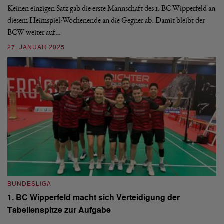
Keinen einzigen Satz gab die erste Mannschaft des 1. BC Wipperfeld an
Fi
diesem Heimspiel-Wochenende an die Gegner ab. Damit bleibt der
wi
ng
BCW weiter auf…
Ha
27. JANUAR 2025
19
BUNDESLIGA
B
1. BC Wipperfeld macht sich Verteidigung der
1
Tabellenspitze zur Aufgabe
M