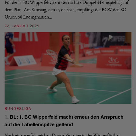
Für den 1. BC Wipperfeld steht der nächste Doppel-Heimspieltag auf
Am
dem Plan. Am Samstag, den 25.01.2025, empfängt der BCW den SC
Bu
Union 08 Lüdinghausen…
20
22. JANUAR 2025
1
BUNDESLIGA
B
1. BL: 1. BC Wipperfeld macht erneut den Anspruch
1
auf die Tabellenspitze geltend
W
Nach einem erfolgreichen Doppel-Spieltag in der Wipperfürther
Ob