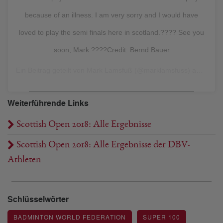
because of an illness. I am very sorry and I would have
loved to play the semi finals here in scotland.???? See you
soon, Mark ????Credit: Bernd Bauer
Ein Beitrag geteilt von
Mark Lamsfuß
(@marklamsfuss) am
Nov 2
Weiterführende Links
Scottish Open 2018: Alle Ergebnisse
Scottish Open 2018: Alle Ergebnisse der DBV-
Athleten
Schlüsselwörter
BADMINTON WORLD FEDERATION
SUPER 100