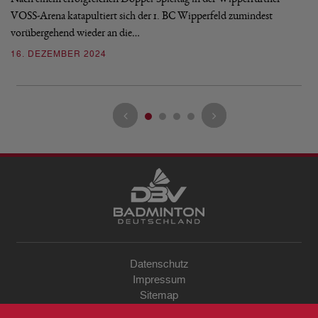
VOSS-Arena katapultiert sich der 1. BC Wipperfeld zumindest
ko
vorübergehend wieder an die…
2
16. DEZEMBER 2024
Datenschutz
Impressum
Sitemap
Kontakt