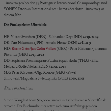
Turniersiegen bei den 53 Portuguese International Championships und
YONEX Estonian International 2018 bereits der dritte Turniersieg in
diesem Jahr.
Die Finalspiele im Überblick:
HE: Victor Svendsen (DEN) - Subhankar Dey (IND)
21-19, 21-19
DE: Yuri Nakamura (JPN) - Amalie Hertz (DEN)
21-8, 21-9
HD:
Bjarne Geiss
/
Jan Colin Völker
(GER) - Peter Käsbauer/Johannes
Pistorius (GER)
21-13, 21-14
DD: Supissara Paewsampran/Puttita Supajirakuln (THA) - Elisa
Melgaard/Sofie Nielsen (DEN)
21-11, 21-14
MX: Peter Käsbauer/Olga Konon (GER) - Pawel
Smilowski/Magdalena Swierczynska (POL)
21-10, 21-11
Ältere Nachrichten:
Simon Wang hat beim $10,000-Turnier in Tschechien das Viertelfinale
erreicht. Der Bischmisheimer setzte sich zum Auftakt gegen den