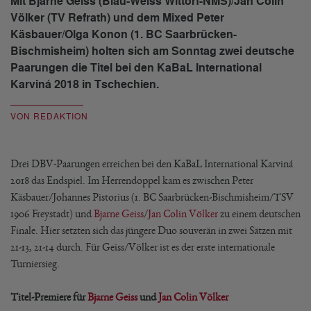
Mit Bjarne Geiss (Blau-Weiss Wittorf-NMS)/Jan Colin
Völker (TV Refrath) und dem Mixed Peter
Käsbauer/Olga Konon (1. BC Saarbrücken-
Bischmisheim) holten sich am Sonntag zwei deutsche
Paarungen die Titel bei den KaBaL International
Karviná 2018 in Tschechien.
VON REDAKTION
Drei DBV-Paarungen erreichen bei den KaBaL International Karviná
2018 das Endspiel. Im Herrendoppel kam es zwischen Peter
Käsbauer/Johannes Pistorius (1. BC Saarbrücken-Bischmisheim/TSV
1906 Freystadt) und
Bjarne Geiss
/
Jan Colin Völker
zu einem deutschen
Finale. Hier setzten sich das jüngere Duo souverän in zwei Sätzen mit
21-13, 21-14 durch. Für Geiss/Völker ist es der erste internationale
Turniersieg.
Titel-Premiere für
Bjarne Geiss
und
Jan Colin Völker