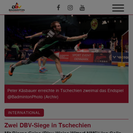
Peter Käsbauer erreichte in Tschechien zweimal das Endspiel
@BadmintonPhoto (Archiv)
INTERNATIONAL
Zwei DBV-Siege in Tschechien