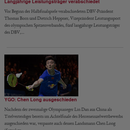
Langjährige Leistungsträger verabschiedet
Vor Beginn der Halbfinalspiele verabschiedeten DBV-Präsident
Thomas Born und Dietrich Heppner, Vizepräsident Leistungssport
des olympischen Spitzenverbandes, fünf langjährige Leistungsträger
des DBV,…
YGO: Chen Long ausgeschieden
Nachdem der zweimalige Olympiasieger Lin Dan aus China als
Titelverteidiger bereits im Achtelfinale des Herreneinzelwettbewerbs
ausgeschieden war, verpasste auch dessen Landsmann Chen Long