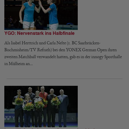
YGO: Nervenstark ins Halbfinale
Als Isabel Herttrich und Carla Nelte (1. BC Saarbrücken-
Bischmisheim/TV Refrath) bei den YONEX German Open ihren
zweiten Matchball verwandelt hatten, gab es in der innogy Sporthalle
in Mülheim an…