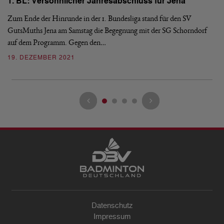
1. BL: Versöhnlicher Jahresabschluss für Jena
Am
Zum Ende der Hinrunde in der 1. Bundesliga stand für den SV
ne
GutsMuths Jena am Samstag die Begegnung mit der SG Schorndorf
in
auf dem Programm. Gegen den…
0
19. DEZEMBER 2021
Datenschutz
Impressum