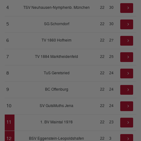
4
TSV Neuhausen-Nymphenb. München
22
30
5
SG Schorndorf
22
30
6
TV 1860 Hofheim
22
27
7
TV 1884 Marktheidenfeld
22
25
8
TuS Geretsried
22
24
9
BC Offenburg
22
24
10
SV GutsMuths Jena
22
24
11
1. BV Maintal 1978
22
23
12
BSV Eggenstein-Leopoldshafen
22
3