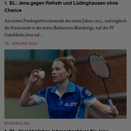
1. BL: Jena gegen Refrath und Lüdinghausen ohne
1
Chance
Na
Am ersten Punktspielwochenende des neuen Jahres 2022, und zugleich
de
der Rückrunde in der ersten Badminton-Bundesliga, traf der SV
Au
GutsMuths Jena auf…
2
18. JANUAR 2022
B
BUNDESLIGA
1.