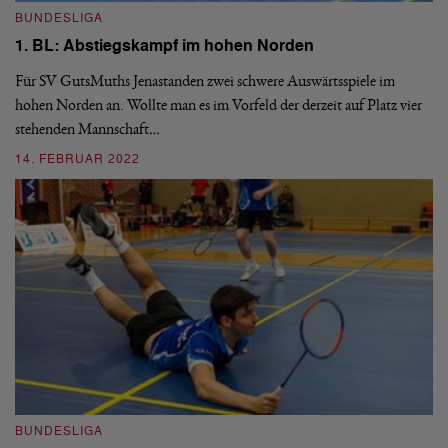
BUNDESLIGA
B
1. BL: Abstiegskampf im hohen Norden
1
N
Für SV GutsMuths Jenastanden zwei schwere Auswärtsspiele im
n
hohen Norden an. Wollte man es im Vorfeld der derzeit auf Platz vier
Am
stehenden Mannschaft…
Mü
14. FEBRUAR 2022
0
BUNDESLIGA
B