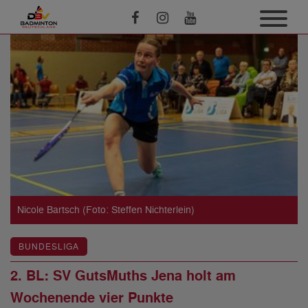
Nicole Bartsch (Foto: Steffen Nichterlein)
BUNDESLIGA
2. BL: SV GutsMuths Jena holt am
Wochenende vier Punkte