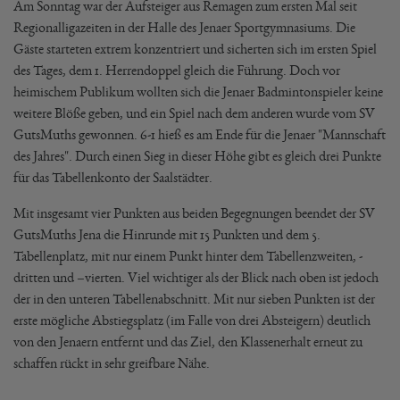
Am Sonntag war der Aufsteiger aus Remagen zum ersten Mal seit
Regionalligazeiten in der Halle des Jenaer Sportgymnasiums. Die
Gäste starteten extrem konzentriert und sicherten sich im ersten Spiel
des Tages, dem 1. Herrendoppel gleich die Führung. Doch vor
heimischem Publikum wollten sich die Jenaer Badmintonspieler keine
weitere Blöße geben, und ein Spiel nach dem anderen wurde vom SV
GutsMuths gewonnen. 6-1 hieß es am Ende für die Jenaer "Mannschaft
des Jahres". Durch einen Sieg in dieser Höhe gibt es gleich drei Punkte
für das Tabellenkonto der Saalstädter.
Mit insgesamt vier Punkten aus beiden Begegnungen beendet der SV
GutsMuths Jena die Hinrunde mit 15 Punkten und dem 5.
Tabellenplatz, mit nur einem Punkt hinter dem Tabellenzweiten, -
dritten und –vierten. Viel wichtiger als der Blick nach oben ist jedoch
der in den unteren Tabellenabschnitt. Mit nur sieben Punkten ist der
erste mögliche Abstiegsplatz (im Falle von drei Absteigern) deutlich
von den Jenaern entfernt und das Ziel, den Klassenerhalt erneut zu
schaffen rückt in sehr greifbare Nähe.