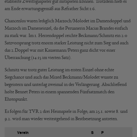
etablierte Zweitligaspieler gut mitspielen können. Trotzdem hieß es
am Ende erwartungsgemäß aus Refrather Sicht 1:6.
Chancenlos waren lediglich Marzoch/Molodet im Damendoppel und
Marzoch im Dameneinzel, da die Peruanerin Macias Brandes einfach
zu stark war. Im 1. Herrendoppel reichte Beckmann/Schmitz ein 2:0
Satzvorsprung trotz enorm starker Leistung nicht zum Sieg und auch
das 2.Doppel war mit Kausemann/Peters ganz dicht vor einer
Überraschung (14:15 im vierten Satz).
Schmitz war trotz guter Leistung im ersten Einzel ohne echte
Siegchance und auch das Mixed Beckmann/Molodet wusste zu
begeistern und unterlag zweimal in der Verlängerung. Abschließend
holte Bennet Peters in einem spannenden Fünfsatzmatch den
Ehrenpunkt.
Es folgen für TVR 2 drei Heimspiele in Folge; am 25.1. sowie 8. und
9.2. wird man wieder weitestgehend in Bestbesetzung antreten.
Verein
S
P