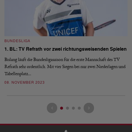
BUNDESLIGA
B
1. BL: TV Refrath vor zwei richtungsweisenden Spielen
1
Bislang läuft die Bundesligasaison für die erste Mannschaft des TV
Di
Refrath sehr ordentlich. Mit vier Siegen bei nur zwei Niederlagen und
BW
Tabellenplatz…
Re
08. NOVEMBER 2023
0