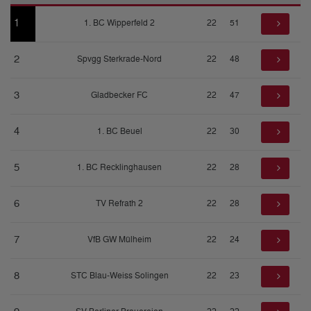
1
1. BC Wipperfeld 2
22
51
2
Spvgg Sterkrade-Nord
22
48
3
Gladbecker FC
22
47
4
1. BC Beuel
22
30
5
1. BC Recklinghausen
22
28
6
TV Refrath 2
22
28
7
VfB GW Mülheim
22
24
8
STC Blau-Weiss Solingen
22
23