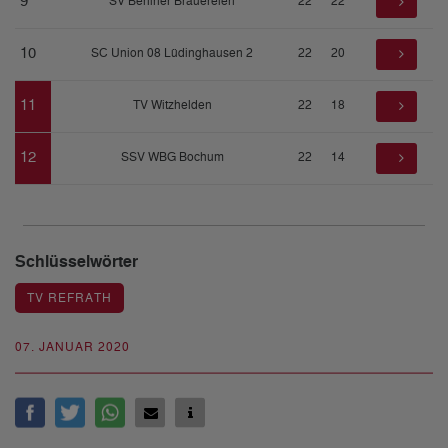
9
SV Berliner Brauereien
22
22
10
SC Union 08 Lüdinghausen 2
22
20
11
TV Witzhelden
22
18
12
SSV WBG Bochum
22
14
Schlüsselwörter
TV REFRATH
07. JANUAR 2020