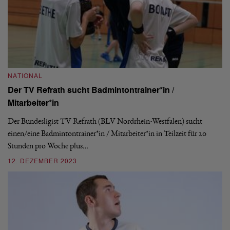
NATIONAL
Der TV Refrath sucht Badmintontrainer*in /
B
Mitarbeiter*in
1.
Der Bundesligist TV Refrath (BLV Nordrhein-Westfalen) sucht
Es
einen/eine Badmintontrainer*in / Mitarbeiter*in in Teilzeit für 20
in
Stunden pro Woche plus…
en
12. DEZEMBER 2023
1