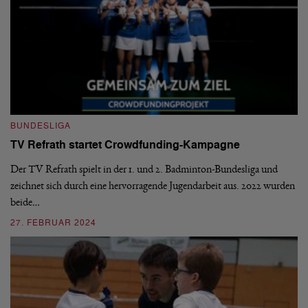
BUNDESLIGA
B
TV Refrath startet Crowdfunding-Kampagne
1
S
Der TV Refrath spielt in der 1. und 2. Badminton-Bundesliga und
zeichnet sich durch eine hervorragende Jugendarbeit aus. 2022 wurden
De
beide…
mi
n
27. FEBRUAR 2024
2