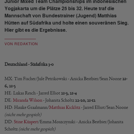
Junior Mixed Team Championships im indonesischen
Yogjakarta um die Plätze 25 bis 32. Heute traf die
Mannschaft von Bundestrainer (Jugend) Matthias
Hütten auf Südafrika und holte einen souveränen Sieg.
Hier gibt es die Ergebnisse.
VON REDAKTION
Deutschland - Südafrika 3-0
MX: Tim Fischer/Jule Petrikowski - Anicka Bestbier/Sean Noone
21-
6, 21-5
HE: Lukas Resch - Jarred Elliot
21-3, 21-4
DE:
Miranda Wilson
- Johanita Scholtz
22-20, 21-12
HD: Hauke Graalmann/
Matthias Kicklitz
- Jarred Elliot/Sean Noone
(nicht mehr gespielt)
DD:
Stine Küspert
/Emma Moszczynski - Anicka Bestbier/Johanita
Scholtz
(nicht mehr gespielt)