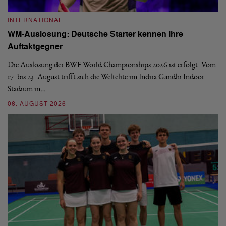
INTERNATIONAL
I
WM-Auslosung: Deutsche Starter kennen ihre
B
Auftaktgegner
U
d
Die Auslosung der BWF World Championships 2026 ist erfolgt. Vom
Hi
17. bis 23. August trifft sich die Weltelite im Indira Gandhi Indoor
de
Stadium in…
si
06. AUGUST 2026
30