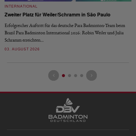
INTERNATIONAL
I
Zweiter Platz für Weiler/Schramm in São Paulo
D
Erfolgreicher Auftritt für das deutsche Para Badminton-Team beim
Di
Brazil Para Badminton International 2026: Robin Weiler und Julia
de
Schramm erreichten…
Gl
03. AUGUST 2026
28