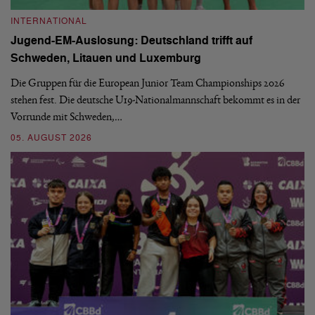
INTERNATIONAL
I
Jugend-EM-Auslosung: Deutschland trifft auf
B
Schweden, Litauen und Luxemburg
S
Die Gruppen für die European Junior Team Championships 2026
De
stehen fest. Die deutsche U19-Nationalmannschaft bekommt es in der
ve
Vorrunde mit Schweden,…
gr
05. AUGUST 2026
03