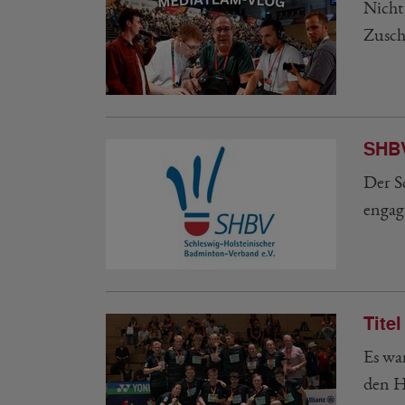
Nicht
Zusch
SHBV
Der S
engag
Tite
Es wa
den H