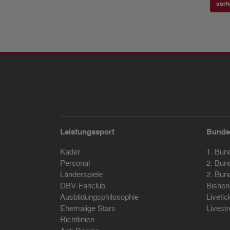
vorh
Leistungssport
Bunde
Kader
1. Bun
Personal
2. Bun
Länderspiele
2. Bun
DBV-Fanclub
Bisher
Ausbildungsphilosophie
Livetic
Ehemalige Stars
Livest
Richtlinien