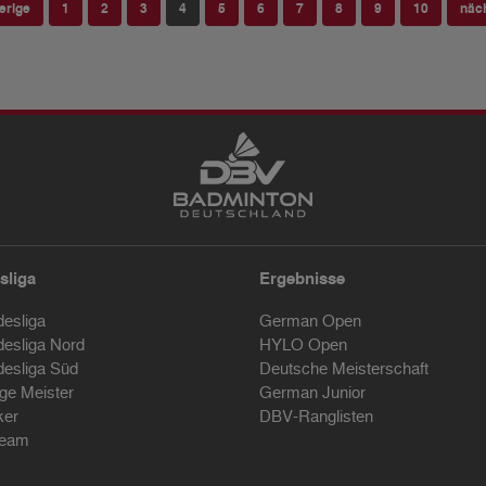
erige
1
2
3
4
5
6
7
8
9
10
näc
sliga
Ergebnisse
desliga
German Open
desliga Nord
HYLO Open
desliga Süd
Deutsche Meisterschaft
ige Meister
German Junior
ker
DBV-Ranglisten
ream