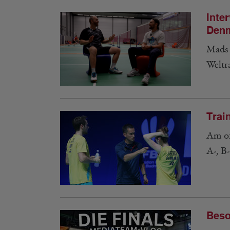
Inte
Den
Mads 
Weltr
Trai
Am 01
A-, B
Beso