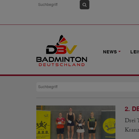
HOME
NEWS
LE
Suche
2. D
Drei T
Kranz