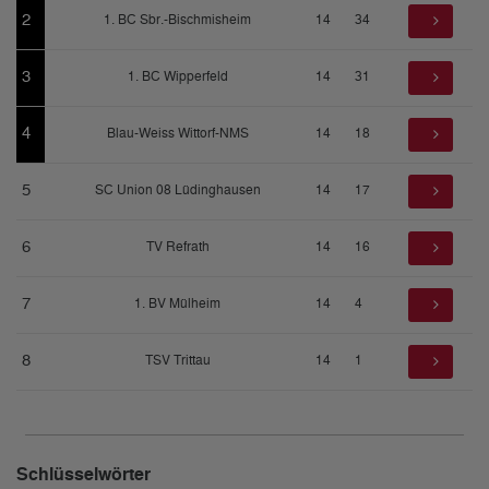
2
1. BC Sbr.-Bischmisheim
14
34
3
1. BC Wipperfeld
14
31
4
Blau-Weiss Wittorf-NMS
14
18
5
SC Union 08 Lüdinghausen
14
17
6
TV Refrath
14
16
7
1. BV Mülheim
14
4
8
TSV Trittau
14
1
Schlüsselwörter