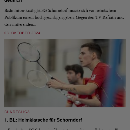
deutlich
ei
SG
Sa
Badminton-Erstligist SG Schorndorf musste sich vor heimischem
Be
Publikum erneut hoch geschlagen geben. Gegen den TV Refrath und
den amtierenden…
1
06. OKTOBER 2024
B
BUNDESLIGA
1
1. BL: Heimklatsche für Schorndorf
SG