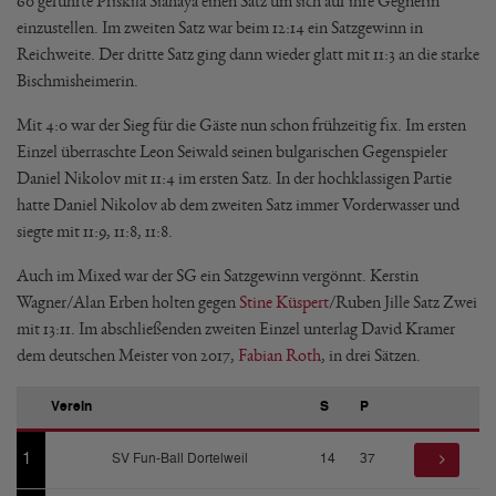
60 geführte Priskila Siahaya einen Satz um sich auf ihre Gegnerin
einzustellen. Im zweiten Satz war beim 12:14 ein Satzgewinn in
Reichweite. Der dritte Satz ging dann wieder glatt mit 11:3 an die starke
Bischmisheimerin.
Mit 4:0 war der Sieg für die Gäste nun schon frühzeitig fix. Im ersten
Einzel überraschte Leon Seiwald seinen bulgarischen Gegenspieler
Daniel Nikolov mit 11:4 im ersten Satz. In der hochklassigen Partie
hatte Daniel Nikolov ab dem zweiten Satz immer Vorderwasser und
siegte mit 11:9, 11:8, 11:8.
Auch im Mixed war der SG ein Satzgewinn vergönnt. Kerstin
Wagner/Alan Erben holten gegen
Stine Küspert
/Ruben Jille Satz Zwei
mit 13:11. Im abschließenden zweiten Einzel unterlag David Kramer
dem deutschen Meister von 2017,
Fabian Roth
, in drei Sätzen.
Verein
S
P
1
SV Fun-Ball Dortelweil
14
37