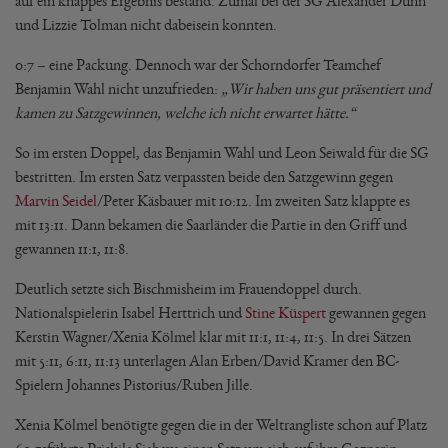
auf ein knappes Ergebnis bestand. Zumal bei der SG Alexander Dunn
und Lizzie Tolman nicht dabeisein konnten.
0:7 – eine Packung. Dennoch war der Schorndorfer Teamchef
Benjamin Wahl nicht unzufrieden:
„Wir haben uns gut präsentiert und
kamen zu Satzgewinnen, welche ich nicht erwartet hätte.“
So im ersten Doppel, das Benjamin Wahl und Leon Seiwald für die SG
bestritten. Im ersten Satz verpassten beide den Satzgewinn gegen
Marvin Seidel
/Peter Käsbauer mit 10:12. Im zweiten Satz klappte es
mit 13:11. Dann bekamen die Saarländer die Partie in den Griff und
gewannen 11:1, 11:8.
Deutlich setzte sich Bischmisheim im Frauendoppel durch.
Nationalspielerin Isabel Herttrich und
Stine Küspert
gewannen gegen
Kerstin Wagner/Xenia Kölmel klar mit 11:1, 11:4, 11:5. In drei Sätzen
mit 5:11, 6:11, 11:13 unterlagen Alan Erben/David Kramer den BC-
Spielern Johannes Pistorius/Ruben Jille.
Xenia Kölmel benötigte gegen die in der Weltrangliste schon auf Platz