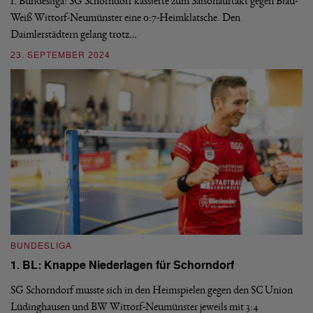
Ny
1. Bundesliga: SG Schorndorf kassierte zum Saisonauftakt gegen Blau-
pu
Weiß Wittorf-Neumünster eine 0:7-Heimklatsche. Den
Daimlerstädtern gelang trotz…
0
23. SEPTEMBER 2024
B
BUNDESLIGA
1
1. BL: Knappe Niederlagen für Schorndorf
Di
Sa
SG Schorndorf musste sich in den Heimspielen gegen den SC Union
So
Lüdinghausen und BW Wittorf-Neumünster jeweils mit 3:4