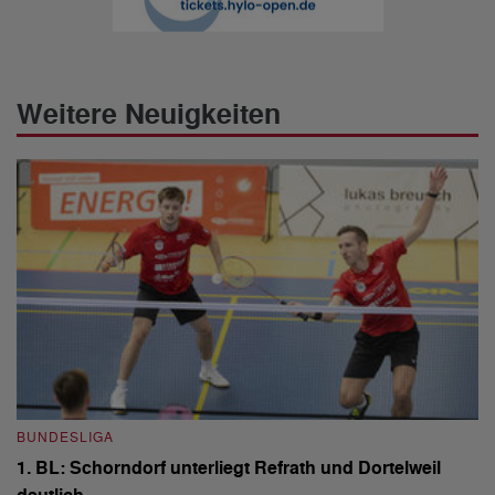
Weitere Neuigkeiten
BUNDESLIGA
B
1. BL: Schorndorf unterliegt Refrath und Dortelweil
1