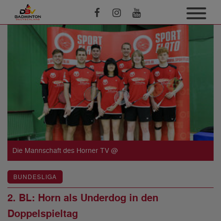
Die Mannschaft des Horner TV @
BUNDESLIGA
2. BL: Horn als Underdog in den
Doppelspieltag