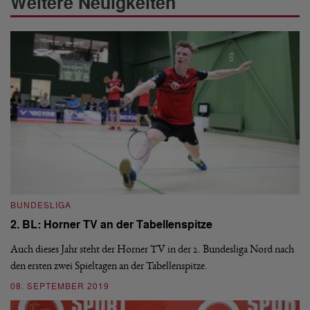
Weitere Neuigkeiten
BUNDESLIGA
I
2. BL: Horner TV an der Tabellenspitze
"
Auch dieses Jahr steht der Horner TV in der 2. Bundesliga Nord nach
Tu
he.
den ersten zwei Spieltagen an der Tabellenspitze.
Co
Ru
08. SEPTEMBER 2019
09