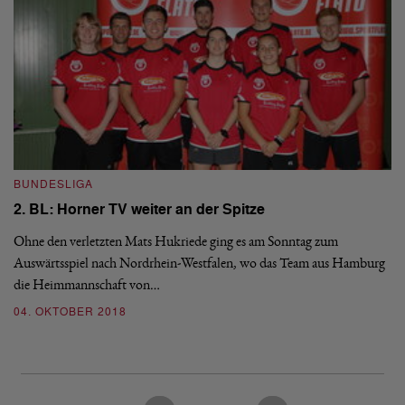
BUNDESLIGA
N
2. BL: Horner TV weiter an der Spitze
M
Ohne den verletzten Mats Hukriede ging es am Sonntag zum
Auswärtsspiel nach Nordrhein-Westfalen, wo das Team aus Hamburg
In
die Heimmannschaft von…
Na
Ki
04. OKTOBER 2018
24