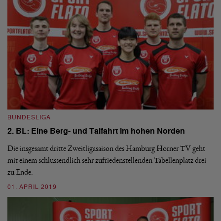
BUNDESLIGA
I
2. BL: Eine Berg- und Talfahrt im hohen Norden
U
Die insgesamt dritte Zweitligasaison des Hamburg Horner TV geht
mit einem schlussendlich sehr zufriedenstellenden Tabellenplatz drei
Di
zu Ende.
Hü
U
01. APRIL 2019
26