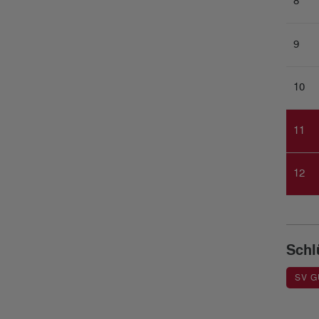
8
9
10
11
12
Schl
SV G