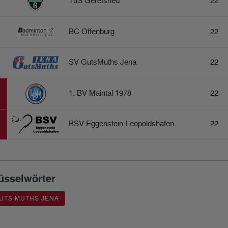
TuS Geretsried
22
BC Offenburg
22
SV GutsMuths Jena
22
1. BV Maintal 1978
22
BSV Eggenstein-Leopoldshafen
22
üsselwörter
UTS MUTHS JENA