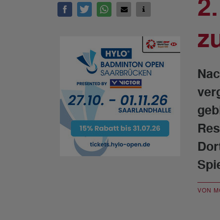
2
z
Nac
ver
geb
Res
Dor
Spi
VON M