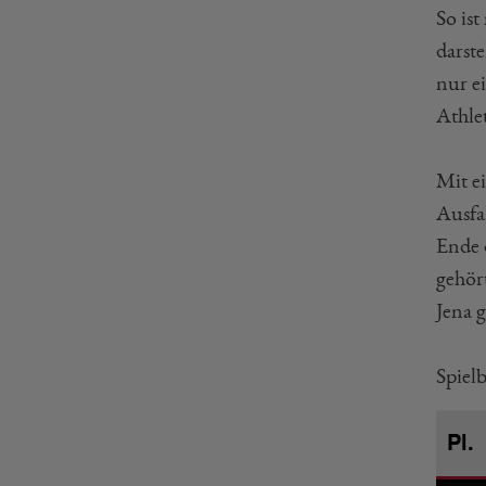
So is
darste
nur e
Athle
Mit e
Ausfa
Ende 
gehört
Jena 
Spiel
Pl.