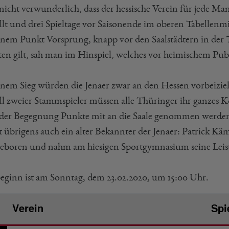
t nicht verwunderlich, dass der hessische Verein für jede M
llt und drei Spieltage vor Saisonende im oberen Tabellenmit
inem Punkt Vorsprung, knapp vor den Saalstädtern in der Ta
ten gilt, sah man im Hinspiel, welches vor heimischem Pub
inem Sieg würden die Jenaer zwar an den Hessen vorbeizi
ll zweier Stammspieler müssen alle Thüringer ihr ganzes 
der Begegnung Punkte mit an die Saale genommen werde
 übrigens auch ein alter Bekannter der Jenaer: Patrick Käm
geboren und nahm am hiesigen Sportgymnasium seine Leist
beginn ist am Sonntag, dem 23.02.2020, um 15:00 Uhr.
Verein
Spi