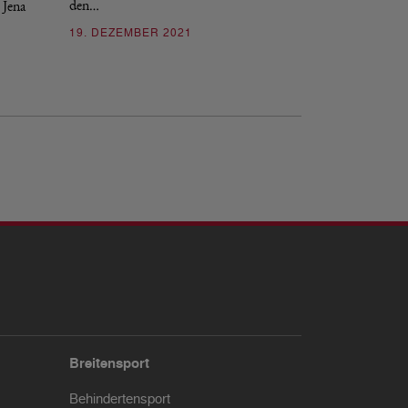
den…
 Jena
04. DEZEMBER 2
19. DEZEMBER 2021
Breitensport
Behindertensport