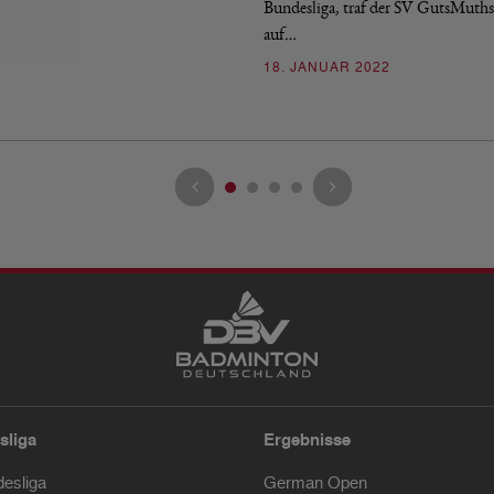
Bundesliga, traf der SV GutsMuths
auf…
18. JANUAR 2022
sliga
Ergebnisse
desliga
German Open