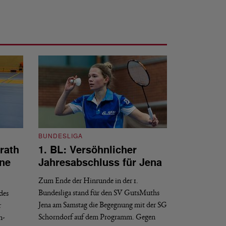
BUNDESLIGA
rath
1. BL: Versöhnlicher
BUNDESLIGA
ne
Jahresabschluss für Jena
1. BL: SV G
Neuhausen
Zum Ende der Hinrunde in der 1.
Bundesliga stand für den SV GutsMuths
des
Am heutigen Samsta
Jena am Samstag die Begegnung mit der SG
r
Münchener Badmin
Schorndorf auf dem Programm. Gegen
n-
Nymphenburg an.