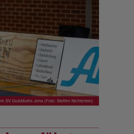
om SV GutsMuths Jena (Foto: Steffen Nichterlein)