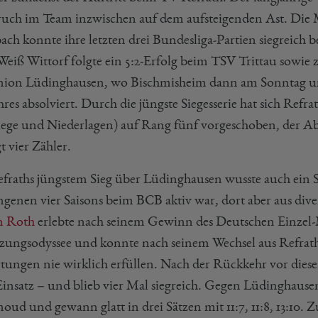
ch im Team inzwischen auf dem aufsteigenden Ast. Die Ma
ch konnte ihre letzten drei Bundesliga-Partien siegreich b
Weiß Wittorf folgte ein 5:2-Erfolg beim TSV Trittau sowie 
ion Lüdinghausen, wo Bischmisheim dann am Sonntag um 
hres absolviert. Durch die jüngste Siegesserie hat sich Refr
Siege und Niederlagen) auf Rang fünf vorgeschoben, der Ab
t vier Zähler.
efraths jüngstem Sieg über Lüdinghausen wusste auch ein S
ngenen vier Saisons beim BCB aktiv war, dort aber aus dive
n Roth
erlebte nach seinem Gewinn des Deutschen Einzel-Mei
tzungsodyssee und konnte nach seinem Wechsel aus Refrath 
tungen nie wirklich erfüllen. Nach der Rückkehr vor dieser
insatz – und blieb vier Mal siegreich. Gegen Lüdinghausen
ud und gewann glatt in drei Sätzen mit 11:7, 11:8, 13:10.