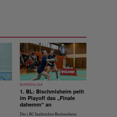
BUNDESLIGA
1. BL: Bischmisheim peilt
BUNDESLIGA
im Playoff das „Finale
1. BL: Bisc
dahemm“ an
seine Hausau
Der 1.BC Saarbrücken-Bischmisheim
Die Badminton-Ass