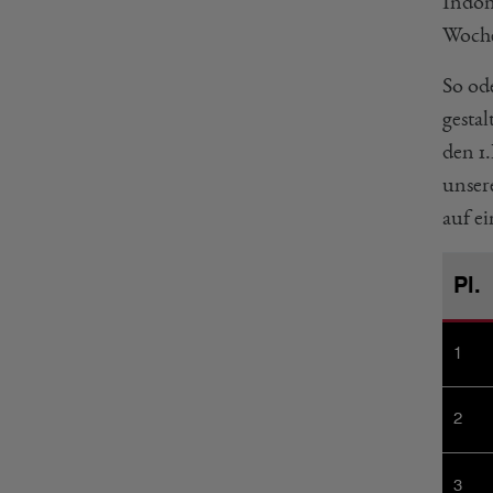
Indon
Woche
So od
gesta
den 1
unser
auf ei
Pl.
1
2
3