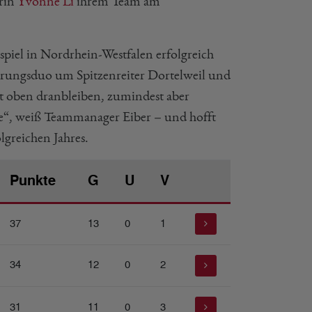
erin
Yvonne Li
ihrem Team am
piel in Nordrhein-Westfalen erfolgreich
hrungsduo um Spitzenreiter Dortelweil und
t oben dranbleiben, zumindest aber
te“, weiß Teammanager Eiber – und hofft
lgreichen Jahres.
Punkte
G
U
V
37
13
0
1
34
12
0
2
31
11
0
3