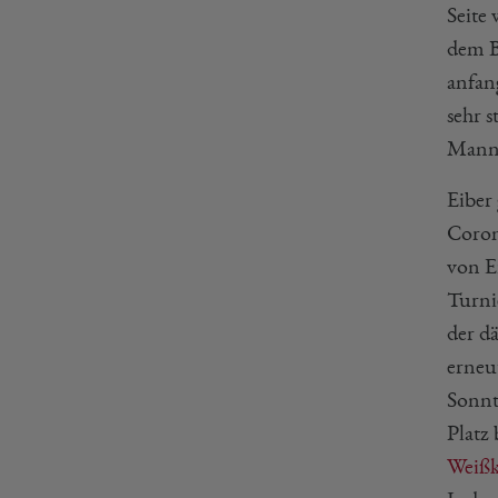
Seite
dem B
anfan
sehr 
Mann
Eiber
Coron
von E
Turni
der d
erneu
Sonnt
Platz 
Weißk