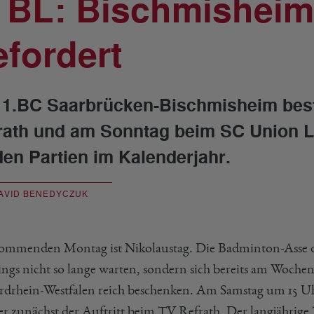
. BL: Bischmisheim
efordert
 1.BC Saarbrücken-Bischmisheim best
rath und am Sonntag beim SC Union L
den Partien im Kalenderjahr.
AVID BENEDYCZUK
mmenden Montag ist Nikolaustag. Die Badminton-Asse d
dings nicht so lange warten, sondern sich bereits am Woche
rdrhein-Westfalen reich beschenken. Am Samstag um 15 U
er zunächst der Auftritt beim TV Refrath. Der langjährige T