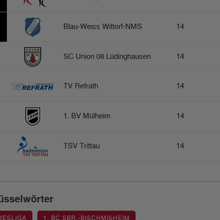
Blau-Weiss Wittorf-NMS
14
SC Union 08 Lüdinghausen
14
TV Refrath
14
1. BV Mülheim
14
TSV Trittau
14
üsselwörter
DESLIGA
1. BC SBR.-BISCHMISHEIM