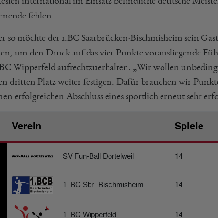
esien international im Einsatz befindliche deutsche Meist
nende fehlen.
er so möchte der 1.BC Saarbrücken-Bischmisheim sein Gasts
lten, um den Druck auf das vier Punkte vorausliegende Fü
.BC Wipperfeld aufrechtzuerhalten. „Wir wollen unbeding
en dritten Platz weiter festigen. Dafür brauchen wir Punk
nen erfolgreichen Abschluss eines sportlich erneut sehr erfo
Verein
Spiele
SV Fun-Ball Dortelweil
14
1. BC Sbr.-Bischmisheim
14
1. BC Wipperfeld
14