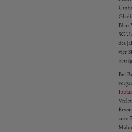
Umbru
Gladba
Blau-
SC Un
des Ja
vier 
beträg
Bei R
verga
Fabia
Verle
Erwar
zum E
Mahmo