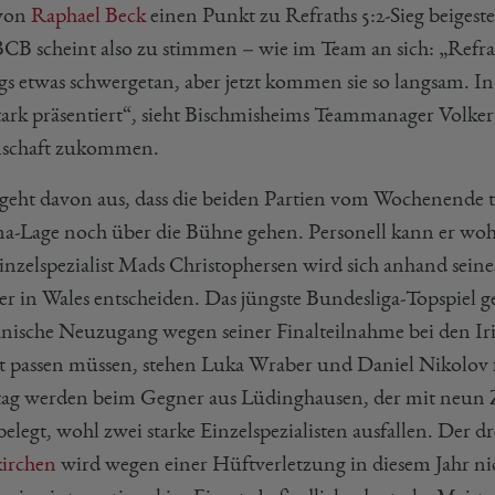
 von
Raphael Beck
einen Punkt zu Refraths 5:2-Sieg beiges
CB scheint also zu stimmen – wie im Team an sich: „Refr
gs etwas schwergetan, aber jetzt kommen sie so langsam. In
stark präsentiert“, sieht Bischmisheims Teammanager Volker
schaft zukommen.
 geht davon aus, dass die beiden Partien vom Wochenende t
a-Lage noch über die Bühne gehen. Personell kann er wohl 
inzelspezialist Mads Christophersen wird sich anhand sein
er in Wales entscheiden. Das jüngste Bundesliga-Topspiel g
änische Neuzugang wegen seiner Finalteilnahme bei den Iri
t passen müssen, stehen Luka Wraber und Daniel Nikolov f
ag werden beim Gegner aus Lüdinghausen, der mit neun Zä
belegt, wohl zwei starke Einzelspezialisten ausfallen. Der 
irchen
wird wegen einer Hüftverletzung in diesem Jahr ni