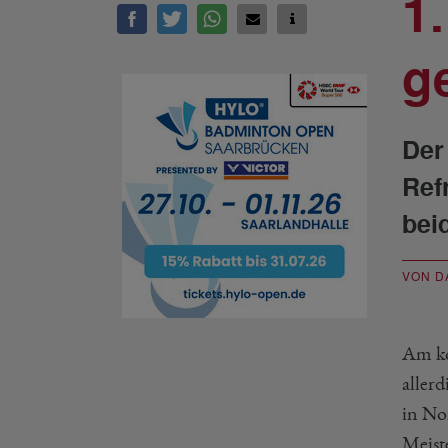
1
g
Der
Ref
bei
VON D
Am ko
aller
in No
Meist