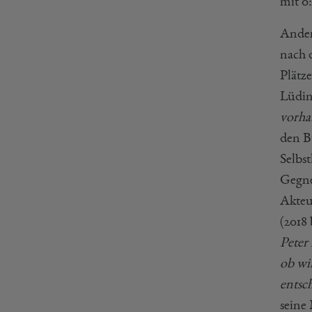
mit 0:
Anders
nach 
Plätze
Lüdin
vorha
den B
Selbs
Gegner
Akteu
(2018 
Peter
ob wi
entsc
seine