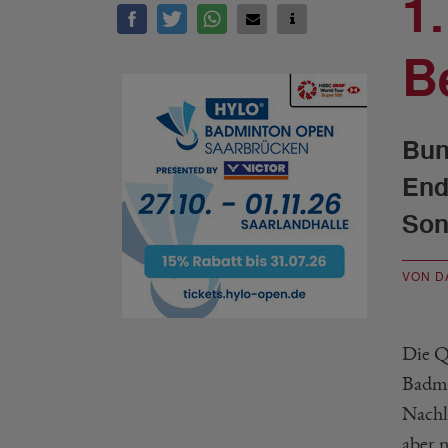
1
B
Bun
End
Son
VON D
Die Q
Badmi
Nachl
aber 