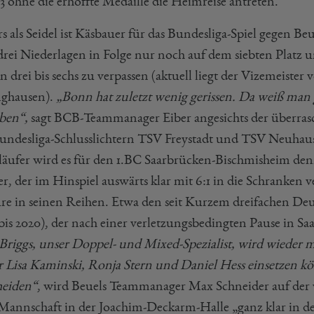
3 ohne die erhoffte Medaille die Heimreise antreten.
 als Seidel ist Käsbauer für das Bundesliga-Spiel gegen Beu
drei Niederlagen in Folge nur noch auf dem siebten Platz u
n drei bis sechs zu verpassen (aktuell liegt der Vizemeiste
ghausen).
„Bonn hat zuletzt wenig gerissen. Da weiß man g
ben“,
sagt BCB-Teammanager Eiber angesichts der überras
undesliga-Schlusslichtern TSV Freystadt und TSV Neuhaus
tläufer wird es für den 1.BC Saarbrücken-Bischmisheim den
, der im Hinspiel auswärts klar mit 6:1 in die Schranken v
re in seinen Reihen. Etwa den seit Kurzem dreifachen De
bis 2020), der nach einer verletzungsbedingten Pause in Sa
 Briggs, unser Doppel- und Mixed-Spezialist, wird wieder m
r Lisa Kaminski, Ronja Stern und Daniel Hess einsetzen kön
heiden“
, wird Beuels Teammanager Max Schneider auf der v
 Mannschaft in der Joachim-Deckarm-Halle „ganz klar in de