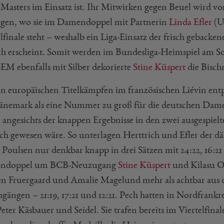
 Masters im Einsatz ist. Ihr Mitwirken gegen Beuel wird 
gen, wo sie im Damendoppel mit Partnerin
Linda Efler
(U
elfinale steht – weshalb ein Liga-Einsatz der frisch gebac
ich erscheint. Somit werden im Bundesliga-Heimspiel am S
EM ebenfalls mit Silber dekorierte
Stine Küspert
die Bisch
en europäischen Titelkämpfen im französischen Liévin entpu
änemark als eine Nummer zu groß für die deutschen Damen.
 angesichts der knappen Ergebnisse in den zwei ausgespie
ch gewesen wäre. So unterlagen Herttrich und Efler der 
 Poulsen nur denkbar knapp in drei Sätzen mit 24:22, 16:21
ndoppel um BCB-Neuzugang
Stine Küspert
und Kilasu Os
n Fruergaard und Amalie Magelund mehr als achtbar aus der
gängen – 21:19, 17:21 und 12:21. Pech hatten in Nordfrank
eter Käsbauer und Seidel. Sie trafen bereits im Viertelfin