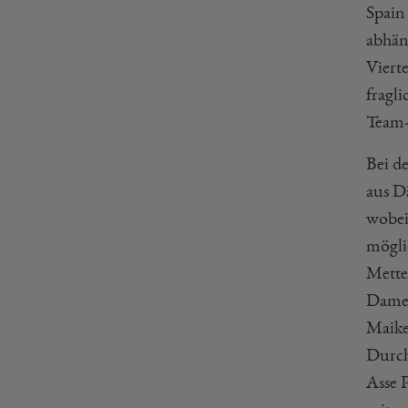
Spain
abhän
Viert
fragl
Team-
Bei d
aus D
wobei
mögli
Mette
Dame
Maike
Durch
Asse P