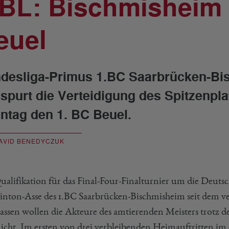
.BL: Bischmisheim 
euel
desliga-Primus 1.BC Saarbrücken-Bis
spurt die Verteidigung des Spitzenpla
ntag den 1. BC Beuel.
AVID BENEDYCZUK
ualifikation für das Final-Four-Finalturnier um die Deuts
nton-Asse des 1.BC Saarbrücken-Bischmisheim seit dem ver
assen wollen die Akteure des amtierenden Meisters trotz d
nicht. Im ersten von drei verbleibenden Heimauftritten im