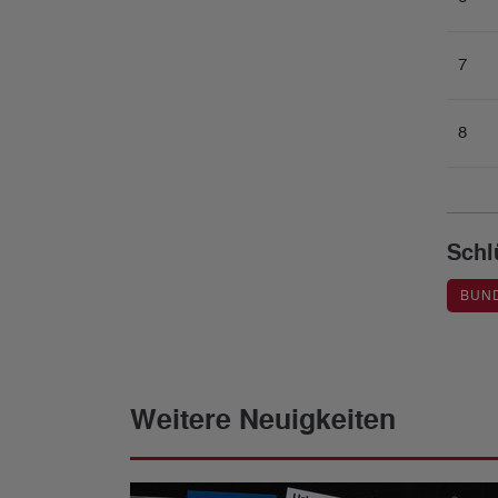
7
8
Schl
BUN
Weitere Neuigkeiten