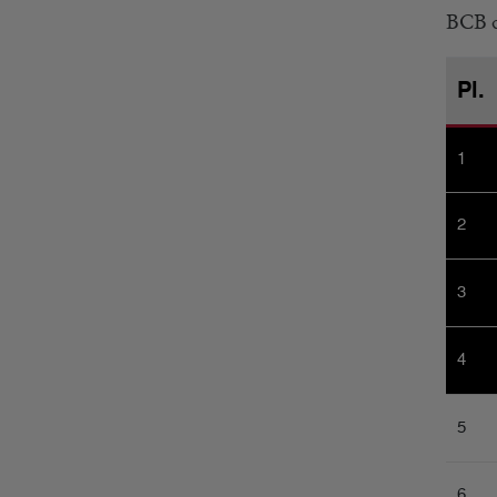
BCB d
Pl.
1
2
3
4
5
6