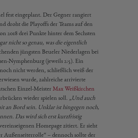
el fest eingeplant. Der Gegner rangiert
nd droht die Playoffs der Teams auf den
r von 2018 drei Punkte hinter dem Sechsten
ar nicht so genau, was die eigentlich
chenden jüngsten Beueler Niederlagen bei
en-Nymphenburg (jeweils 2:5). Ein
noch nicht werden, schließlich weiß der
erwiesen wurde, zahlreiche arrivierte
utschen Einzel-Meister
Max Weißkirchen
arbrücken wieder spielen soll.
„Und auch
it an Bord sein. Unklar ist hingegen noch,
nen. Das wird sich erst kurzfristig
ereinseigenen Homepage zitiert. Er sieht
r Außenseiterrolle“ – dennoch sollte der