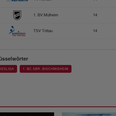
1. BV Mülheim
14
TSV Trittau
14
üsselwörter
DESLIGA
1. BC SBR.-BISCHMISHEIM