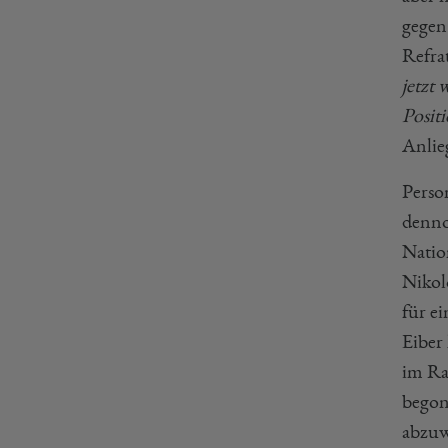
gegen
Refrat
jetzt 
Posit
Anlie
Perso
denno
Natio
Nikol
für e
Eiber
im Ra
begon
abzuw