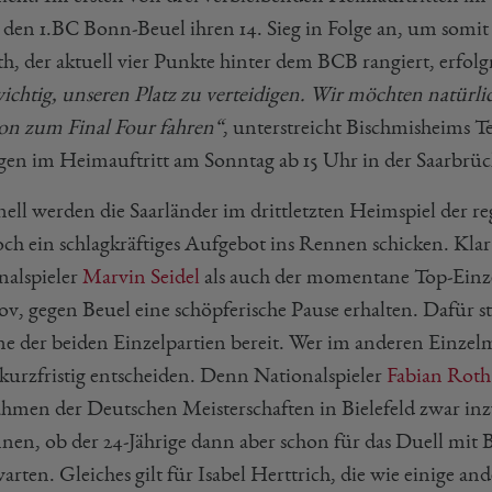
 den 1.BC Bonn-Beuel ihren 14. Sieg in Folge an, um somi
h, der aktuell vier Punkte hinter dem BCB rangiert, erfolg
wichtig, unseren Platz zu verteidigen. Wir möchten natürlic
ion zum Final Four fahren“
, unterstreicht Bischmisheims 
gen im Heimauftritt am Sonntag ab 15 Uhr in der Saarbrü
nell werden die Saarländer im drittletzten Heimspiel der re
ch ein schlagkräftiges Aufgebot ins Rennen schicken. Klar i
nalspieler
Marvin Seidel
als auch der momentane Top-Einze
ov, gegen Beuel eine schöpferische Pause erhalten. Dafür s
ine der beiden Einzelpartien bereit. Wer im anderen Einze
 kurzfristig entscheiden. Denn Nationalspieler
Fabian Roth
hmen der Deutschen Meisterschaften in Bielefeld zwar in
nen, ob der 24-Jährige dann aber schon für das Duell mit B
arten. Gleiches gilt für Isabel Herttrich, die wie einige 