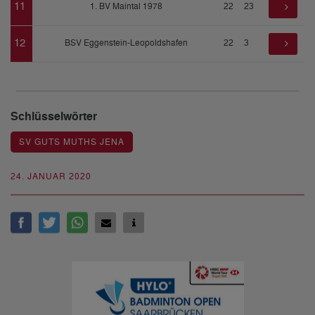
11
1. BV Maintal 1978
22
23
12
BSV Eggenstein-Leopoldshafen
22
3
Schlüsselwörter
SV GUTS MUTHS JENA
24. JANUAR 2020