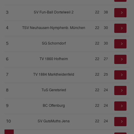
3
SV Fun-Ball Dortelweil 2
22
38
4
TSV Neuhausen-Nymphenb. München
22
30
5
SG Schorndorf
22
30
6
TV 1860 Hofheim
22
27
7
TV 1884 Marktheidenfeld
22
25
8
TuS Geretsried
22
24
9
BC Offenburg
22
24
10
SV GutsMuths Jena
22
24