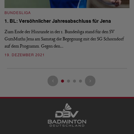
B
BUNDESLIGA
1.
1. BL: Versöhnlicher Jahresabschluss für Jena
Am
Zum Ende der Hinrunde in der 1. Bundesliga stand für den SV
ne
GutsMuths Jena am Samstag die Begegnung mit der SG Schorndorf
in
auf dem Programm. Gegen den…
0
19. DEZEMBER 2021