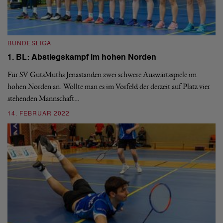
BUNDESLIGA
B
1. BL: Abstiegskampf im hohen Norden
1
N
Für SV GutsMuths Jenastanden zwei schwere Auswärtsspiele im
n
hohen Norden an. Wollte man es im Vorfeld der derzeit auf Platz vier
Am
stehenden Mannschaft…
Mü
14. FEBRUAR 2022
0