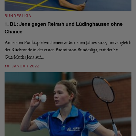
BUNDESLIGA
B
1. BL: Jena gegen Refrath und Lüdinghausen ohne
1
Chance
Na
Am ersten Punktspielwochenende des neuen Jahres 2022, und zugleich
de
der Rückrunde in der ersten Badminton-Bundesliga, traf der SV
Au
GutsMuths Jena auf…
2
18. JANUAR 2022