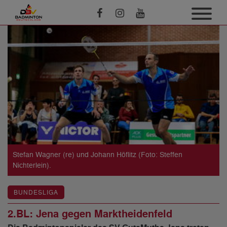
Stefan Wagner (re) und Johann Höflitz (Foto: Steffen
Nichterlein).
BUNDESLIGA
2.BL: Jena gegen Marktheidenfeld