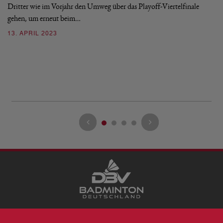
Dritter wie im Vorjahr den Umweg über das Playoff-Viertelfinale
1
gehen, um erneut beim…
a
13. APRIL 2023
Vi
Ha
mi
2