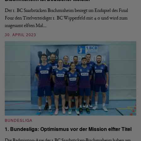
H
Der 1. BC Saarbrücken Bischmisheim besiegt im Endspiel des Final
Four den Titelverteidiger 1. BC Wipperfeld mit 4:0 und wird zum
Di
insgesamt elften Mal…
le
6:
30. APRIL 2023
03
BUNDESLIGA
1. Bundesliga: Optimismus vor der Mission elfter Titel
Die Badminton-Asse des 1.BC Saarbrücken-Bischmisheim haben am