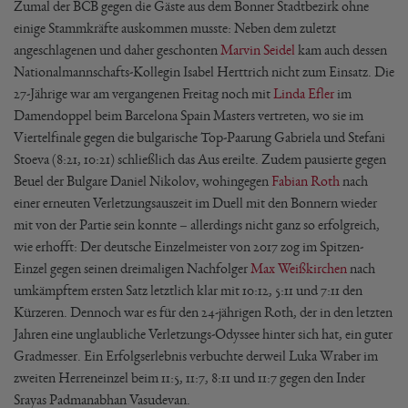
Zumal der BCB gegen die Gäste aus dem Bonner Stadtbezirk ohne
einige Stammkräfte auskommen musste: Neben dem zuletzt
angeschlagenen und daher geschonten
Marvin Seidel
kam auch dessen
Nationalmannschafts-Kollegin Isabel Herttrich nicht zum Einsatz. Die
27-Jährige war am vergangenen Freitag noch mit
Linda Efler
im
Damendoppel beim Barcelona Spain Masters vertreten, wo sie im
Viertelfinale gegen die bulgarische Top-Paarung Gabriela und Stefani
Stoeva (8:21, 10:21) schließlich das Aus ereilte. Zudem pausierte gegen
Beuel der Bulgare Daniel Nikolov, wohingegen
Fabian Roth
nach
einer erneuten Verletzungsauszeit im Duell mit den Bonnern wieder
mit von der Partie sein konnte – allerdings nicht ganz so erfolgreich,
wie erhofft: Der deutsche Einzelmeister von 2017 zog im Spitzen-
Einzel gegen seinen dreimaligen Nachfolger
Max Weißkirchen
nach
umkämpftem ersten Satz letztlich klar mit 10:12, 5:11 und 7:11 den
Kürzeren. Dennoch war es für den 24-jährigen Roth, der in den letzten
Jahren eine unglaubliche Verletzungs-Odyssee hinter sich hat, ein guter
Gradmesser. Ein Erfolgserlebnis verbuchte derweil Luka Wraber im
zweiten Herreneinzel beim 11:5, 11:7, 8:11 und 11:7 gegen den Inder
Srayas Padmanabhan Vasudevan.