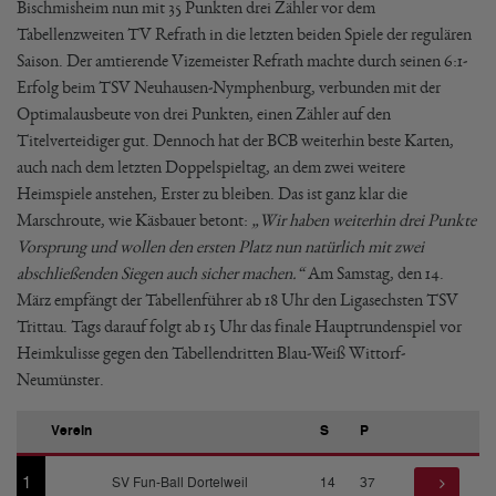
Bischmisheim nun mit 35 Punkten drei Zähler vor dem
Tabellenzweiten TV Refrath in die letzten beiden Spiele der regulären
Saison. Der amtierende Vizemeister Refrath machte durch seinen 6:1-
Erfolg beim TSV Neuhausen-Nymphenburg, verbunden mit der
Optimalausbeute von drei Punkten, einen Zähler auf den
Titelverteidiger gut. Dennoch hat der BCB weiterhin beste Karten,
auch nach dem letzten Doppelspieltag, an dem zwei weitere
Heimspiele anstehen, Erster zu bleiben. Das ist ganz klar die
Marschroute, wie Käsbauer betont:
„Wir haben weiterhin drei Punkte
Vorsprung und wollen den ersten Platz nun natürlich mit zwei
abschließenden Siegen auch sicher machen.“
Am Samstag, den 14.
März empfängt der Tabellenführer ab 18 Uhr den Ligasechsten TSV
Trittau. Tags darauf folgt ab 15 Uhr das finale Hauptrundenspiel vor
Heimkulisse gegen den Tabellendritten Blau-Weiß Wittorf-
Neumünster.
Verein
S
P
1
SV Fun-Ball Dortelweil
14
37