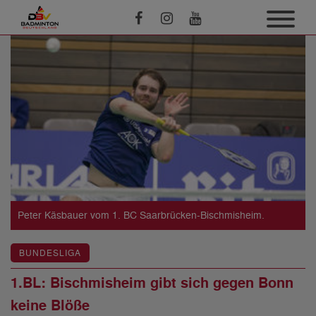
Peter Käsbauer vom 1. BC Saarbrücken-Bischmisheim.
BUNDESLIGA
1.BL: Bischmisheim gibt sich gegen Bonn
keine Blöße