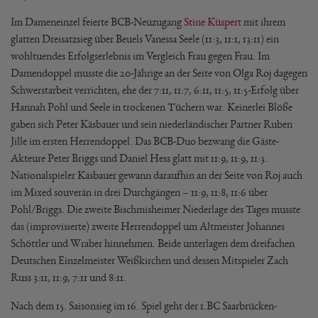
Im Dameneinzel feierte BCB-Neuzugang
Stine Küspert
mit ihrem
glatten Dreisatzsieg über Beuels Vanessa Seele (11:3, 11:1, 13:11) ein
wohltuendes Erfolgserlebnis im Vergleich Frau gegen Frau. Im
Damendoppel musste die 20-Jährige an der Seite von Olga Roj dagegen
Schwerstarbeit verrichten, ehe der 7:11, 11:7, 6:11, 11:5, 11:5-Erfolg über
Hannah Pohl und Seele in trockenen Tüchern war. Keinerlei Blöße
gaben sich Peter Käsbauer und sein niederländischer Partner Ruben
Jille im ersten Herrendoppel. Das BCB-Duo bezwang die Gäste-
Akteure Peter Briggs und Daniel Hess glatt mit 11:9, 11:9, 11:3.
Nationalspieler Käsbauer gewann daraufhin an der Seite von Roj auch
im Mixed souverän in drei Durchgängen – 11:9, 11:8, 11:6 über
Pohl/Briggs. Die zweite Bischmisheimer Niederlage des Tages musste
das (improvisierte) zweite Herrendoppel um Altmeister Johannes
Schöttler und Wraber hinnehmen. Beide unterlagen dem dreifachen
Deutschen Einzelmeister Weißkirchen und dessen Mitspieler Zach
Russ 3:11, 11:9, 7:11 und 8:11.
Nach dem 15. Saisonsieg im 16. Spiel geht der 1.BC Saarbrücken-