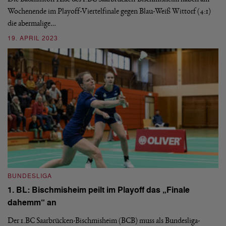
B
Wochenende im Playoff-Viertelfinale gegen Blau-Weiß Wittorf (4:1)
1
die abermalige…
F
19. APRIL 2023
Ge
di
ab
3
BUNDESLIGA
1. BL: Bischmisheim peilt im Playoff das „Finale
dahemm“ an
Der 1.BC Saarbrücken-Bischmisheim (BCB) muss als Bundesliga-
B