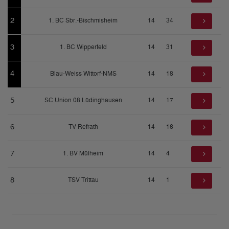
2
1. BC Sbr.-Bischmisheim
14
34
3
1. BC Wipperfeld
14
31
4
Blau-Weiss Wittorf-NMS
14
18
5
SC Union 08 Lüdinghausen
14
17
6
TV Refrath
14
16
7
1. BV Mülheim
14
4
8
TSV Trittau
14
1